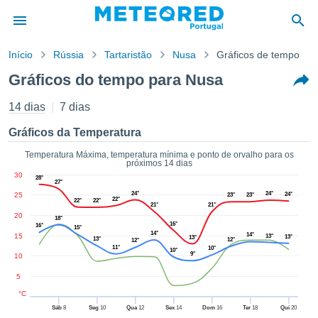
Início
Rússia
Tartaristão
Nusa
Gráficos de tempo
o de
Gráficos do tempo para Nusa
cidade
eúdo da
14 dias
7 dias
empo.pt) foi
ado por
Gráficos da Temperatura
nais para
r que as
Temperatura Máxima, temperatura mínima e ponto de orvalho para os
próximos 14 dias
 fornecidas
30
28°
 qualidade.
27°
er a este
24°
24°
25
24°
23°
23°
22°
22°
22°
21°
21°
avés das
20
18°
s opções:
16°
16°
15°
14°
14°
15
13°
13°
13°
13°
12°
12°
cookies e
11°
10°
10°
9°
10
de forma
uita
5
ade digital
°C
lizada,
Sáb
8
Seg
10
Qua
12
Sex
14
Dom
16
Ter
18
Qui
20