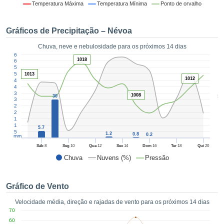
da em
Temperatura Máxima
Temperatura Mínima
Ponto de orvalho
 recolhidas
 cookies ou
Gráficos de Precipitação – Névoa
logias
s, permite-
Chuva, neve e nebulosidade para os próximos 14 dias
iar a nossa
1
65
de para
1018
60
ACEITAR
55
a fornecer-
E
50
1013
dos de alta
1012
45
CONTINUAR
40
ade sem
35
1008
5
30
r custo.
30
25
CONFIGURAÇÕES
 no botão
20
15
continuar",
10
5.7
eder ao
5
1.2
0.8
0.2
mm
ceitando a
Sáb
8
Seg
10
Qua
12
Sex
14
Dom
16
Ter
18
Qui
20
de todos os
Chuva
Nuvens (%)
Pressão
róprios ou
 parceiros,
permitem
Gráfico de Vento
analisar o
mento no
Velocidade média, direção e rajadas de vento para os próximos 14 dias
 bem como
70
r um perfil
60