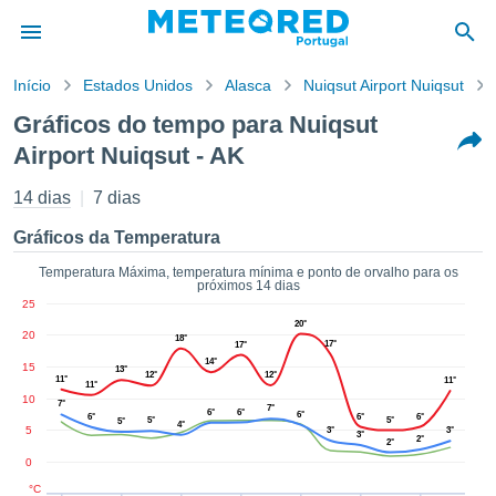
Início
Estados Unidos
Alasca
Nuiqsut Airport Nuiqsut
o de
Gráficos do tempo para Nuiqsut
cidade
Airport Nuiqsut - AK
eúdo da
empo.pt) foi
14 dias
7 dias
ado por
nais para
Gráficos da Temperatura
r que as
 fornecidas
Temperatura Máxima, temperatura mínima e ponto de orvalho para os
 qualidade.
próximos 14 dias
er a este
25
avés das
20°
20
18°
s opções:
17°
17°
14°
15
13°
12°
12°
11°
11°
cookies e
11°
10
7°
de forma
7°
6°
6°
6°
6°
6°
6°
5°
5°
5°
4°
uita
5
3°
3°
3°
2°
2°
ade digital
0
lizada,
°C