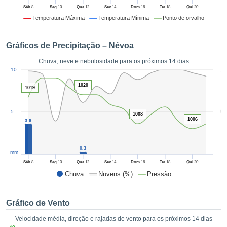
da em
Sáb
8
Seg
10
Qua
12
Sex
14
Dom
16
Ter
18
Qui
20
 recolhidas
Temperatura Máxima
Temperatura Mínima
Ponto de orvalho
 cookies ou
logias
s, permite-
Gráficos de Precipitação – Névoa
iar a nossa
de para
Chuva, neve e nebulosidade para os próximos 14 dias
ACEITAR
1
a fornecer-
10
E
dos de alta
CONTINUAR
1020
1019
ade sem
r custo.
CONFIGURAÇÕES
5
5
 no botão
1008
1006
3.6
continuar",
eder ao
ceitando a
0.3
mm
de todos os
róprios ou
Sáb
8
Seg
10
Qua
12
Sex
14
Dom
16
Ter
18
Qui
20
 parceiros,
Chuva
Nuvens (%)
Pressão
permitem
analisar o
mento no
Gráfico de Vento
 bem como
Velocidade média, direção e rajadas de vento para os próximos 14 dias
r um perfil