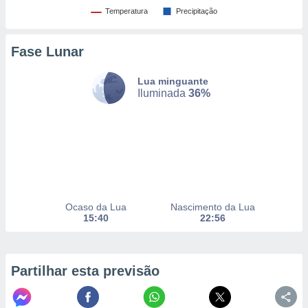
to ou opor-
Temperatura
Precipitação
essamento
m qualquer
ando em “
Fase Lunar
 ou na
Lua minguante
 Cookies
Iluminada
36%
te.
 nossos
s o
o de
Ocaso da Lua
Nascimento da Lua
e/ou aceder
15:40
22:56
ões num
utilizar
ados para
publicidade,
Partilhar esta previsão
 para
a, utilizar