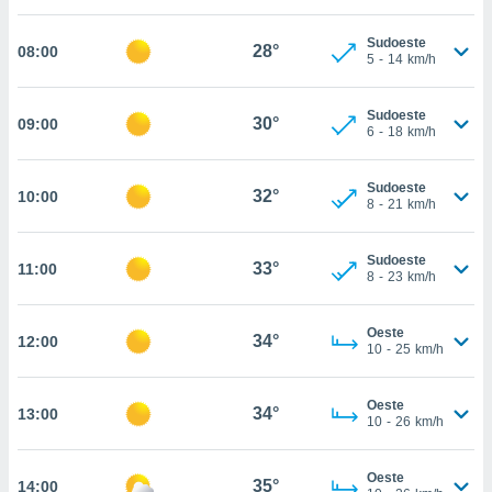
, permite-
Sudoeste
ar a nossa
28°
08:00
5
-
14
km/h
ara
ACEITAR
 fornecer-
E
os de alta
Sudoeste
CONTINUAR
30°
09:00
sem
6
-
18
km/h
sto.
CONFIGURAÇÕES
o botão
Sudoeste
32°
10:00
8
-
21
km/h
ontinuar",
r ao
itando a
Sudoeste
33°
11:00
de todos os
8
-
23
km/h
óprios ou
parceiros,
rmitem
Oeste
34°
12:00
10
-
25
km/h
lisar o
nto no
em como
Oeste
34°
13:00
 um perfil
10
-
26
km/h
para lhe
licidade e
Oeste
35°
14:00