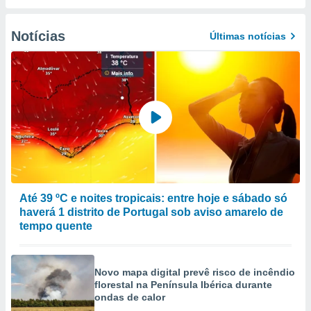
selecionar
Notícias
a, criar
Últimas notícias
personalizar
tilizar
selecionar
dos, medir
nho da
, medir o
o dos
r os
ravés de
s ou
Até 39 ºC e noites tropicais: entre hoje e sábado só
s de dados
haverá 1 distrito de Portugal sob aviso amarelo de
es fontes,
tempo quente
 e melhorar
ilizar dados
ara
Novo mapa digital prevê risco de incêndio
conteúdos.
florestal na Península Ibérica durante
ondas de calor
ção