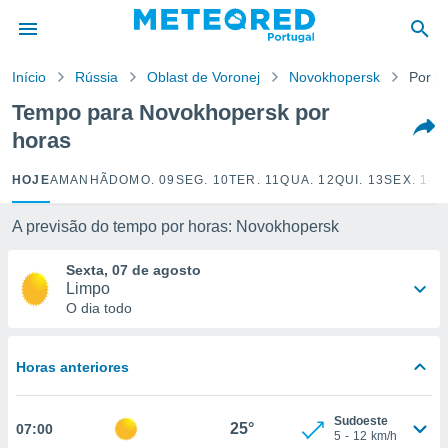
de
Início
Rússia
Oblast de Voronej
Novokhopersk
Por h
 da
empo.pt) foi
Tempo para Novokhopersk por
or
horas
is para
e as
 fornecidas
HOJE
AMANHÃ
DOMO. 09
SEG. 10
TER. 11
QUA. 12
QUI. 13
SEX. 14
S
 qualidade.
r a este
A previsão do tempo por horas: Novokhopersk
s das
opções:
Sexta, 07 de agosto
Limpo
ookies e
O dia todo
 forma
e digital
Horas anteriores
da,
m
 recolhidas
Sudoeste
25°
07:00
cookies ou
5
-
12
km/h