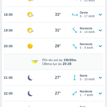
7
-
20
km/h
osso site
este caso,
lo de que
Oeste
33°
18:00
talaremos
6
-
17
km/h
s para
Noroeste
a navegação
31°
19:00
4
-
14
km/h
, mas não
s cookies
ar o
Noroeste
28°
20:00
nto ou
5
-
9
km/h
ntar
 ou
Pôr-do-sol às
19h50m
Última luz às
20:28
dos,
ssa
ublicidade
Norte
27°
21:00
5
-
10
km/h
ada. Pode
nstalação de
Nordeste
ceder ao
27°
22:00
1
-
7
km/h
ite através
atura,
 botão