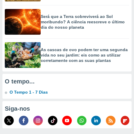
ão através
de
Será que a Terra sobreviverá ao Sol
,
moribundo? A ciência reescreve o último
 e
dia do nosso planeta
dos,
publicidade
s, estudos
As cascas de ovo podem ter uma segunda
vida no seu jardim: eis como as utilizar
a e
corretamente com as suas plantas
mento de
ossos 1199
O tempo...
eiros
O Tempo 1 - 7 Dias
Siga-nos