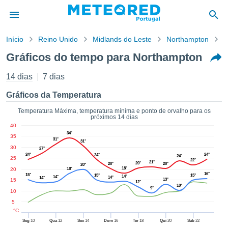
Início
Reino Unido
Midlands do Leste
Northampton
G
o de
Gráficos do tempo para Northampton
cidade
eúdo da
14 dias
7 dias
empo.pt) foi
ado por
Gráficos da Temperatura
nais para
r que as
Temperatura Máxima, temperatura mínima e ponto de orvalho para os
próximos 14 dias
 fornecidas
40
 qualidade.
34°
35
er a este
31°
31°
30
avés das
27°
24°
24°
24°
24°
s opções:
25
22°
21°
20°
20°
20°
20°
18°
20
18°
16°
15°
15°
15°
14°
cookies e
14°
14°
14°
15
13°
12°
10°
de forma
9°
10
uita
5
ade digital
°C
lizada,
Seg
10
Qua
12
Sex
14
Dom
16
Ter
18
Qui
20
Sáb
22