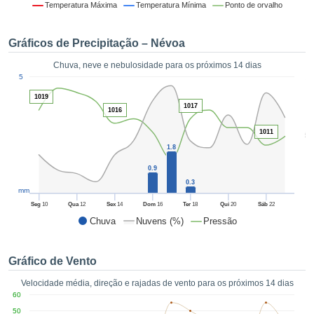
da em
Temperatura Máxima
Temperatura Mínima
Ponto de orvalho
 recolhidas
 cookies ou
Gráficos de Precipitação – Névoa
logias
s, permite-
Chuva, neve e nebulosidade para os próximos 14 dias
iar a nossa
1
5
de para
ACEITAR
a fornecer-
1019
E
1017
dos de alta
1016
CONTINUAR
ade sem
1011
5
r custo.
1.8
CONFIGURAÇÕES
 no botão
0.9
continuar",
0.3
eder ao
mm
ceitando a
Seg
10
Qua
12
Sex
14
Dom
16
Ter
18
Qui
20
Sáb
22
de todos os
Chuva
Nuvens (%)
Pressão
róprios ou
 parceiros,
permitem
Gráfico de Vento
analisar o
mento no
Velocidade média, direção e rajadas de vento para os próximos 14 dias
 bem como
60
r um perfil
50