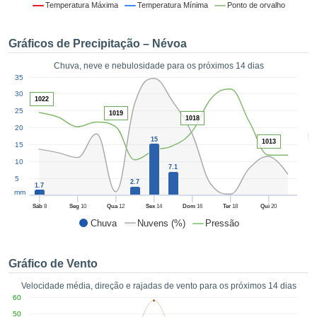
da em
Temperatura Máxima
Temperatura Mínima
Ponto de orvalho
 recolhidas
 cookies ou
Gráficos de Precipitação – Névoa
logias
s, permite-
Chuva, neve e nebulosidade para os próximos 14 dias
iar a nossa
1
35
de para
ACEITAR
30
a fornecer-
1022
E
dos de alta
25
1019
CONTINUAR
1018
ade sem
20
5
r custo.
15
1013
15
CONFIGURAÇÕES
 no botão
10
7.1
continuar",
5
2.7
eder ao
1.7
mm
ceitando a
Sáb
8
Seg
10
Qua
12
Sex
14
Dom
16
Ter
18
Qui
20
de todos os
Chuva
Nuvens (%)
Pressão
róprios ou
 parceiros,
permitem
Gráfico de Vento
analisar o
mento no
Velocidade média, direção e rajadas de vento para os próximos 14 dias
 bem como
60
r um perfil
50