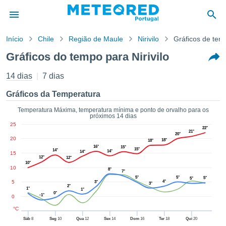
Início
Chile
Região de Maule
Nirivilo
Gráficos de tem
o de
Gráficos do tempo para Nirivilo
cidade
eúdo da
14 dias
7 dias
empo.pt) foi
ado por
Gráficos da Temperatura
nais para
r que as
Temperatura Máxima, temperatura mínima e ponto de orvalho para os
próximos 14 dias
 fornecidas
25
 qualidade.
22°
21°
20°
er a este
20
18°
18°
avés das
16°
15°
15°
14°
14°
14°
15
s opções:
12°
12°
10°
10
8°
7°
cookies e
5°
5°
5°
5°
5
4°
3°
3°
de forma
2°
1°
1°
0°
uita
-1°
0
ade digital
°C
lizada,
Sáb
8
Seg
10
Qua
12
Sex
14
Dom
16
Ter
18
Qui
20