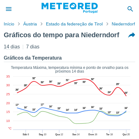
Início
Áustria
Estado da federeção de Tirol
Niederndorf
o de
Gráficos do tempo para Niederndorf
cidade
eúdo da
14 dias
7 dias
empo.pt) foi
ado por
Gráficos da Temperatura
nais para
r que as
Temperatura Máxima, temperatura mínima e ponto de orvalho para os
próximos 14 dias
 fornecidas
35
 qualidade.
32°
32°
31°
30°
33°
30°
33°
29°
er a este
29°
30
28°
26°
avés das
26°
24°
24°
25
s opções:
20
17°
17°
16°
16°
16°
cookies e
16°
16°
15°
15°
15°
14°
14°
15
13°
13°
de forma
uita
10
ade digital
°C
lizada,
Sáb
8
Seg
10
Qua
12
Sex
14
Dom
16
Ter
18
Qui
20