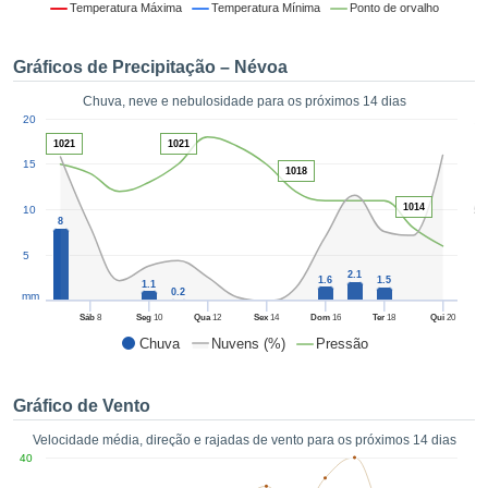
da em
Temperatura Máxima
Temperatura Mínima
Ponto de orvalho
 recolhidas
 cookies ou
Gráficos de Precipitação – Névoa
logias
s, permite-
Chuva, neve e nebulosidade para os próximos 14 dias
iar a nossa
1
20
de para
ACEITAR
1021
1021
a fornecer-
E
15
dos de alta
1018
CONTINUAR
ade sem
1014
5
10
r custo.
8
CONFIGURAÇÕES
 no botão
5
continuar",
2.1
1.6
1.5
1.1
eder ao
0.2
mm
ceitando a
Sáb
8
Seg
10
Qua
12
Sex
14
Dom
16
Ter
18
Qui
20
de todos os
Chuva
Nuvens (%)
Pressão
róprios ou
 parceiros,
permitem
Gráfico de Vento
analisar o
mento no
Velocidade média, direção e rajadas de vento para os próximos 14 dias
 bem como
40
r um perfil