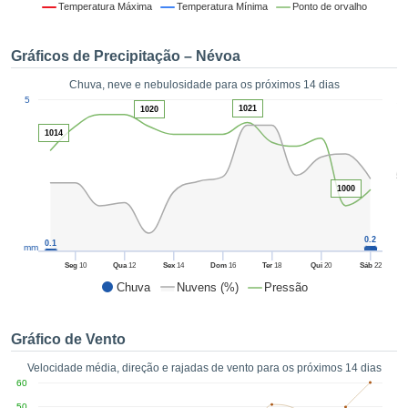
da em
Temperatura Máxima
Temperatura Mínima
Ponto de orvalho
 recolhidas
 cookies ou
Gráficos de Precipitação – Névoa
logias
s, permite-
Chuva, neve e nebulosidade para os próximos 14 dias
iar a nossa
1
5
de para
1021
1020
ACEITAR
a fornecer-
E
1014
dos de alta
CONTINUAR
ade sem
5
r custo.
1000
CONFIGURAÇÕES
 no botão
continuar",
eder ao
0.2
0.1
mm
ceitando a
Seg
10
Qua
12
Sex
14
Dom
16
Ter
18
Qui
20
Sáb
22
de todos os
Chuva
Nuvens (%)
Pressão
róprios ou
 parceiros,
permitem
Gráfico de Vento
analisar o
mento no
Velocidade média, direção e rajadas de vento para os próximos 14 dias
 bem como
60
r um perfil
50