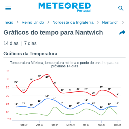
Início
Reino Unido
Noroeste da Inglaterra
Nantwich
G
o de
Gráficos do tempo para Nantwich
cidade
eúdo da
14 dias
7 dias
empo.pt) foi
ado por
Gráficos da Temperatura
nais para
r que as
Temperatura Máxima, temperatura mínima e ponto de orvalho para os
próximos 14 dias
 fornecidas
35
 qualidade.
30°
33°
er a este
30
28°
26°
26°
avés das
25
23°
s opções:
22°
22°
22°
22°
22°
22°
20°
19°
20
18°
17°
cookies e
16°
15°
14°
14°
14°
15
13°
14°
13°
13°
13°
de forma
12°
11°
uita
10
ade digital
°C
lizada,
Seg
10
Qua
12
Sex
14
Dom
16
Ter
18
Qui
20
Sáb
22