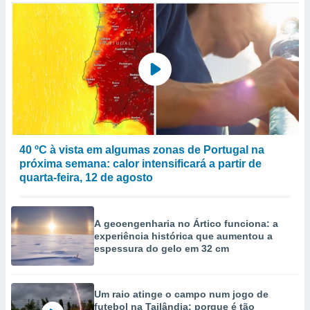
to ou opor-
essamento
m qualquer
ando em “
 ou na
 Cookies
te.
 nossos
40 ºC à vista em algumas zonas de Portugal na
s o
próxima semana: calor intensificará a partir de
quarta-feira, 12 de agosto
o de
e/ou aceder
A geoengenharia no Ártico funciona: a
ões num
experiência histórica que aumentou a
utilizar
espessura do gelo em 32 cm
ados para
publicidade,
 para
Um raio atinge o campo num jogo de
a, utilizar
futebol na Tailândia: porque é tão