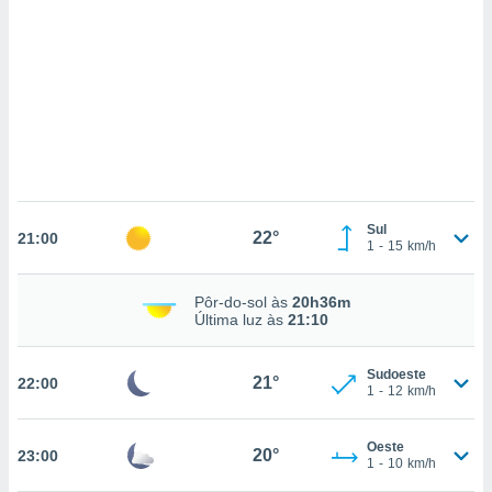
ados com
esmo. Pode
ais
s na nossa
 Cookies
e
u
nto a
omento,
 botão
de cookies
na parte
Sul
22°
nossa
21:00
1
-
15
km/h
.
IVAMENTE,
Pôr-do-sol às
20h36m
Última luz às
21:10
as
Sudoeste
21°
22:00
tes a
1
-
12
km/h
tar a
Oeste
20°
23:00
de cookies,
1
-
10
km/h
uar a