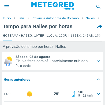
de
Início
Itália
Província Autónoma de Bolzano
Nalles
Po
 da
empo.pt) foi
Tempo para Nalles por horas
or
is para
HOJE
AMANHÃ
SEG. 10
TER. 11
QUA. 12
QUI. 13
SEX. 14
SÁB. 15
DOM
e as
 fornecidas
 qualidade.
A previsão do tempo por horas: Nalles
r a este
s das
Sábado, 08 de agosto
opções:
Chuva fraca com céu parcialmente nublado
Pela tarde
ookies e
 forma
Horas anteriores
e digital
da,
Sul
m
29°
14:00
5
-
22
km/h
 recolhidas
cookies ou