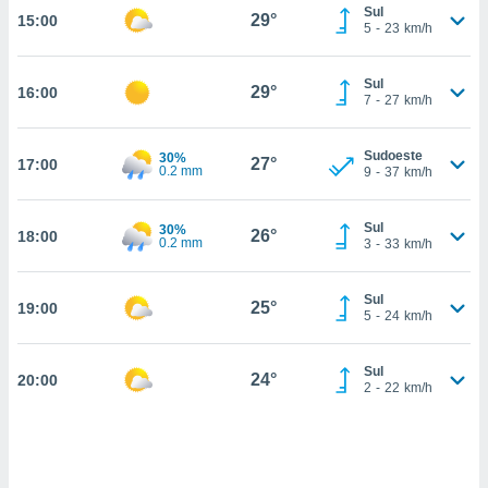
Sul
29°
15:00
, permite-
5
-
23
km/h
ar a nossa
ara
ACEITAR
Sul
 fornecer-
29°
16:00
E
7
-
27
km/h
os de alta
CONTINUAR
sem
sto.
Sudoeste
30%
27°
17:00
0.2 mm
CONFIGURAÇÕES
9
-
37
km/h
o botão
ontinuar",
r ao
Sul
30%
26°
18:00
0.2 mm
3
-
33
km/h
itando a
de todos os
óprios ou
Sul
25°
19:00
parceiros,
5
-
24
km/h
rmitem
lisar o
nto no
Sul
24°
20:00
2
-
22
km/h
em como
 um perfil
para lhe
licidade e