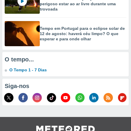
selecionar
perigoso estar ao ar livre durante uma
trovoada
a, criar
personalizar
tilizar
Tempo em Portugal para o eclipse solar de
selecionar
12 de agosto: haverá céu limpo? O que
esperar e para onde olhar
dos, medir
nho da
, medir o
O tempo...
o dos
O Tempo 1 - 7 Dias
r os
ravés de
s ou
Siga-nos
s de dados
es fontes,
 e melhorar
ilizar dados
ara
conteúdos.
ção