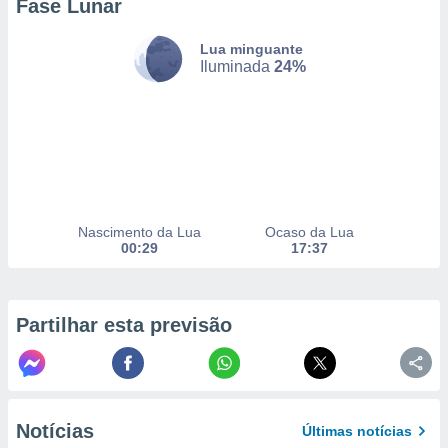
Fase Lunar
Lua minguante
nto, nós e
Iluminada
24%
arceiros
cookies,
ores únicos
ias
s para
 aceder e
dados
ais como a
Nascimento da Lua
Ocaso da Lua
 este sitio
00:29
17:37
eços IP e
ores de
possível
Partilhar esta previsão
es possam
os seus
oais com
nteresse
o qual se
ara tal,
Notícias
Últimas notícias
 o seu