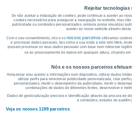
40
Rejeitar tecnologias
35°
34°
34°
34°
35
34°
34°
Se não aceitar a instalação de cookies, pode continuar a aceder ao nos
30
cookies necessários para assegurar a navegação no website, mas não 
publicidade ou conteúdos personalizados, embora possa visualizar publ
25
aceder ao nosso website através desta 
22°
22°
21°
21°
20°
19°
20
nossos parceiros
Com o seu consentimento, nós e os
utilizamos cookies
e processar dados pessoais, tais como a sua visita a este sitio Web, end
15
possam processar os seus dados pessoais com base num interesse legítimo,
se ao processamento de dados em qualquer altura, clicando em 
10
°C
Nós e os nossos parceiros efetuam
Qui
6
Sex
7
Sáb
8
Dom
9
Seg
10
Ter
11
Q
Armazenar e/ou aceder a informações num dispositivo, utilizar dados limitad
Temperatura Máxima
Te
utilizar perfis para selecionar publicidade personalizada, criar perfi
personalizados, medir o desempenho da publicidade, medir o desempen
combinações de dados de diferentes fontes, desenvolver e melhor
Gráficos de Precipitação – Névoa
Dados de geolocalização precisos e identificação através da procura de di
e conteúdos, estudos de audiênc
Chuva, neve e nebulosi
Veja os nossos 1199 parceiros
5