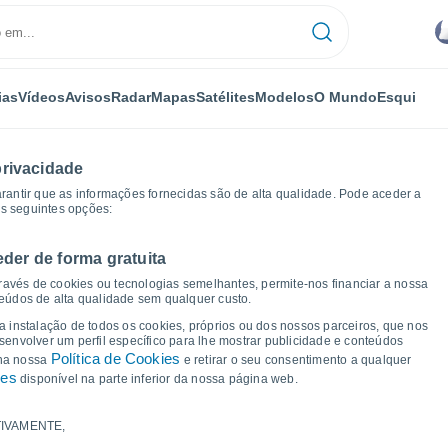
ias
Vídeos
Avisos
Radar
Mapas
Satélites
Modelos
O Mundo
Esqui
privacidade
arantir que as informações fornecidas são de alta qualidade. Pode aceder a
as seguintes opções:
eder de forma gratuita
ravés de cookies ou tecnologias semelhantes, permite-nos financiar a nossa
teúdos de alta qualidade sem qualquer custo.
 Muriti - CE
 a instalação de todos os cookies, próprios ou dos nossos parceiros, que nos
nvolver um perfil específico para lhe mostrar publicidade e conteúdos
Política de Cookies
 na nossa
e retirar o seu consentimento a qualquer
ies
disponível na parte inferior da nossa página web.
IVAMENTE,
a e ponto de orvalho para os próximos 14 dias