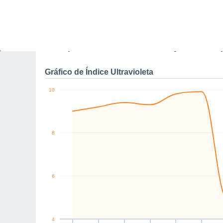
0
E
NE
NE
E
S
SE
km/h
Qui
6
Sex
7
Sáb
8
Dom
9
Seg
10
Ter
11
Q
Rajadas máximas do ven
Gráfico de Índice Ultravioleta
10
8
6
4