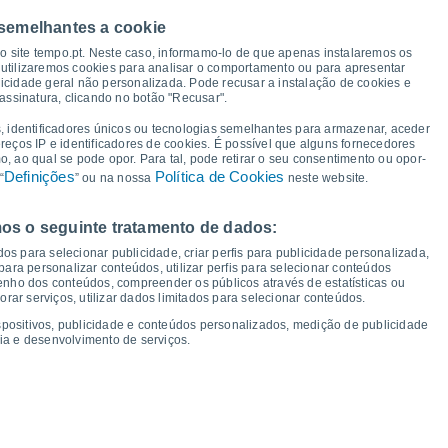
 semelhantes a cookie
35°
35°
35°
34°
34°
34°
33°
32°
so site tempo.pt. Neste caso, informamo-lo de que apenas instalaremos os
utilizaremos cookies para analisar o comportamento ou para apresentar
icidade geral não personalizada. Pode recusar a instalação de cookies e
assinatura, clicando no botão "Recusar".
22°
21°
21°
20°
20°
20°
20°
19°
, identificadores únicos ou tecnologias semelhantes para armazenar, aceder
ereços IP e identificadores de cookies. É possível que alguns fornecedores
 ao qual se pode opor. Para tal, pode retirar o seu consentimento ou opor-
Definições
Política de Cookies
“
” ou na nossa
neste website.
os o seguinte tratamento de dados:
ua
12
Qui
13
Sex
14
Sáb
15
Dom
16
Seg
17
Ter
18
Qua
19
os para selecionar publicidade, criar perfis para publicidade personalizada,
mperatura Mínima
Ponto de orvalho
s para personalizar conteúdos, utilizar perfis para selecionar conteúdos
ho dos conteúdos, compreender os públicos através de estatísticas ou
ar serviços, utilizar dados limitados para selecionar conteúdos.
spositivos, publicidade e conteúdos personalizados, medição de publicidade
ia e desenvolvimento de serviços.
dade para os próximos 14 dias
100
75