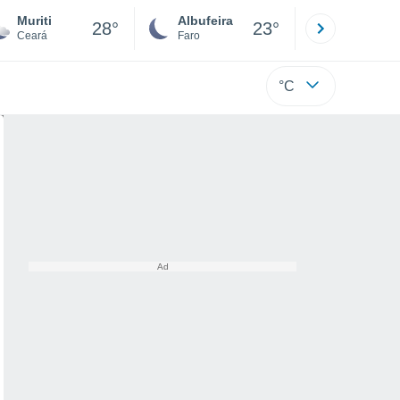
Muriti
Albufeira
Lisboa
28°
23°
Ceará
Faro
Lisboa
°C