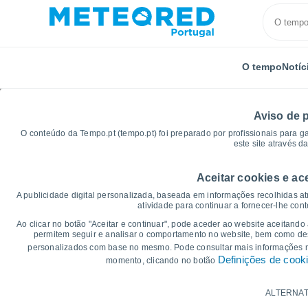
O tempo
Notíc
Aviso de 
O conteúdo da Tempo.pt (tempo.pt) foi preparado por profissionais para g
este site através d
Aceitar cookies e ac
Início
Brasil
Ceará
Muriti
Gráficos de tempo
A publicidade digital personalizada, baseada em informações recolhidas at
atividade para continuar a fornecer-lhe con
Gráficos do tempo para
Ao clicar no botão "Aceitar e continuar", pode aceder ao website aceitando
permitem seguir e analisar o comportamento no website, bem como dese
personalizados com base no mesmo. Pode consultar mais informações
14 dias
7 dias
Definições de cook
momento, clicando no botão
Gráficos da Temperatura
ALTERNAT
Temperatura Máxima, temperatura mínim