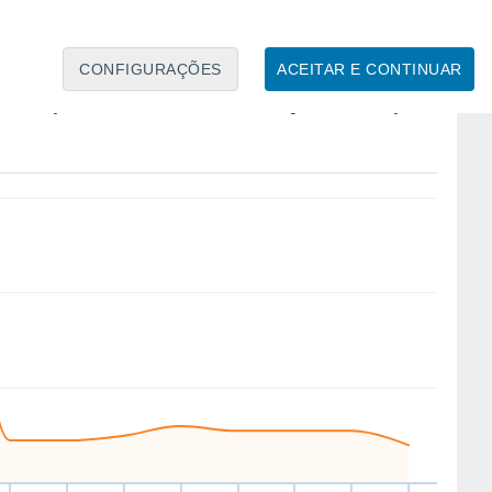
CONFIGURAÇÕES
ACEITAR E CONTINUAR
S
SE
SW
E
E
SE
SE
SE
ua
12
Qui
13
Sex
14
Sáb
15
Dom
16
Seg
17
Ter
18
Qua
19
to
Velocidade média do vento