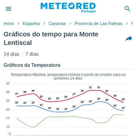
Início
Espanha
Canárias
Província de Las Palmas
Mo
o de
Gráficos do tempo para Monte
cidade
Lentiscal
eúdo da
empo.pt) foi
14 dias
7 dias
ado por
nais para
Gráficos da Temperatura
r que as
 fornecidas
Temperatura Máxima, temperatura mínima e ponto de orvalho para os
 qualidade.
próximos 14 dias
er a este
35
31°
31°
avés das
29°
29°
29°
30
28°
s opções:
27°
27°
26°
26°
25°
25°
24°
24°
24°
24°
25
23°
22°
22°
22°
22°
21°
cookies e
20°
20°
19°
19°
20
18°
19°
de forma
uita
15
ade digital
10
lizada,
°C