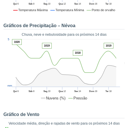
da em
Qui
6
Sáb
8
Seg
10
Qua
12
Sex
14
Dom
16
Ter
18
 recolhidas
Temperatura Máxima
Temperatura Mínima
Ponto de orvalho
 cookies ou
logias
s, permite-
Gráficos de Precipitação – Névoa
iar a nossa
de para
Chuva, neve e nebulosidade para os próximos 14 dias
ACEITAR
1
a fornecer-
5
E
1020
dos de alta
1019
1019
CONTINUAR
ade sem
1018
r custo.
CONFIGURAÇÕES
5
 no botão
continuar",
eder ao
ceitando a
mm
de todos os
róprios ou
Qui
6
Sáb
8
Seg
10
Qua
12
Sex
14
Dom
16
Ter
18
 parceiros,
Nuvens (%)
Pressão
permitem
analisar o
mento no
Gráfico de Vento
 bem como
Velocidade média, direção e rajadas de vento para os próximos 14 dias
r um perfil