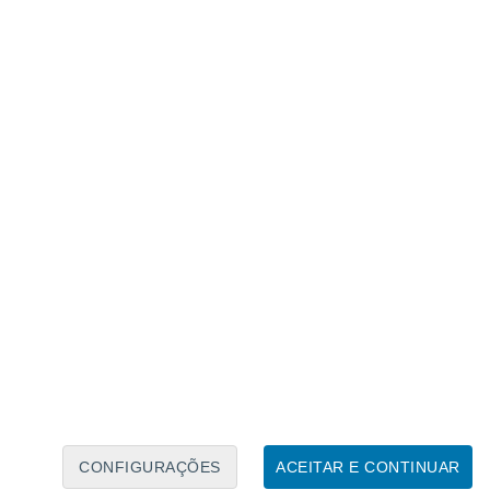
Calendário Lunar
Seg
Ter
Qua
Qui
Sex
Sáb
Domo
8
9
10
11
12
13
14
15
16
17
18
19
20
21
CONFIGURAÇÕES
ACEITAR E CONTINUAR