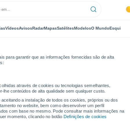
ias
Vídeos
Avisos
Radar
Mapas
Satélites
Modelos
O Mundo
Esqui
is para garantir que as informações fornecidas são de alta
s:
ecolhidas através de cookies ou tecnologias semelhantes,
er-lhe conteúdos de alta qualidade sem qualquer custo.
e aceitando a instalação de todos os cookies, próprios ou dos
rtamento no website, bem como desenvolver um perfil
...
lizados com base no mesmo. Pode consultar mais informações na
lquer momento, clicando no botão
Definições de cookies
Por horas
Intervalos nublados nas
próximas horas