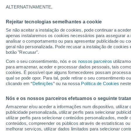
25°
ALTERNATIVAMENTE,
Rejeitar tecnologias semelhantes a cookie
UV
3 Mod
Se não aceitar a instalação de cookies, pode continuar a acede
Sensação de 26°
FPS
6-10
apenas instalaremos os cookies necessários para assegurar a 
analisar o comportamento ou para apresentar publicidade ou co
geral não personalizada. Pode recusar a instalação de cookies 
botão "Recusar".
Última hora
Hoje e amanhã poeiras do Saara “invadem”
Com o seu consentimento, nós e os
nossos parceiros
utilizamo
Portugal: risco de trovoadas no Norte e Centr
para armazenar, aceder e processar dados pessoais, tais como a
aumenta
cookies. É possível que alguns fornecedores possam processa
O Tempo 1 - 7 Dias
Atualidade
Mapas de temperat
qual se pode opor. Para tal, pode retirar o seu consentimento 
clicando em “
Definições
” ou na nossa
Política de Cookies
neste
Nós e os nossos parceiros efetuamos o seguinte trata
Amanhã
Segunda
Hoje
Armazenar e/ou aceder a informações num dispositivo, utilizar da
9 Ago.
10 Ago.
8 Ago.
publicidade personalizada, utilizar perfis para selecionar public
utilizar perfis para selecionar conteúdos personalizados, med
conteúdos, compreender os públicos através de estatísticas ou
melhorar serviços, utilizar dados limitados para selecionar cont
70%
70%