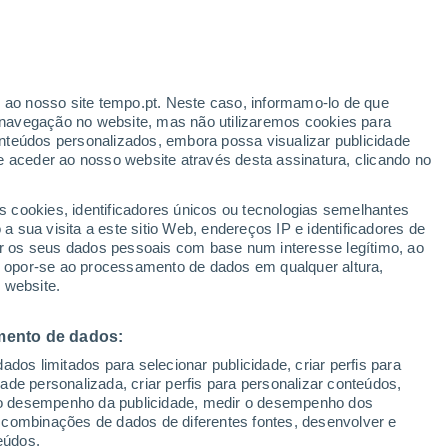
erado
r ao nosso site tempo.pt. Neste caso, informamo-lo de que
navegação no website, mas não utilizaremos cookies para
nteúdos personalizados, embora possa visualizar publicidade
e aceder ao nosso website através desta assinatura, clicando no
s cookies, identificadores únicos ou tecnologias semelhantes
o
 sua visita a este sitio Web, endereços IP e identificadores de
r os seus dados pessoais com base num interesse legítimo, ao
ura
Radar de Chuva
Satélites
Modelos
ou opor-se ao processamento de dados em qualquer altura,
 website.
mento de dados:
Terça
Quarta
Quinta
Sexta
dos limitados para selecionar publicidade, criar perfis para
11 Ago.
12 Ago.
13 Ago.
14 Ago.
idade personalizada, criar perfis para personalizar conteúdos,
ir o desempenho da publicidade, medir o desempenho dos
 combinações de dados de diferentes fontes, desenvolver e
eúdos.