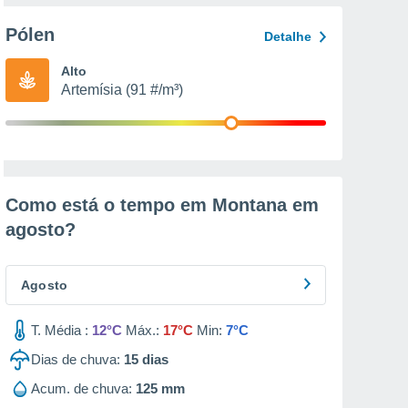
Pólen
Detalhe
Alto
Artemísia (91 #/m³)
Como está o tempo em Montana em
agosto
?
Agosto
T. Média :
12°C
Máx.:
17°C
Min:
7°C
Dias de chuva:
15
dias
Acum. de chuva:
125 mm