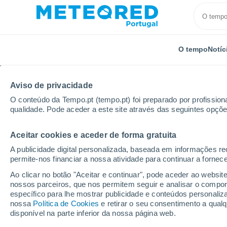
O tempo
Notíc
Aviso de privacidade
O conteúdo da Tempo.pt (tempo.pt) foi preparado por profissiona
qualidade. Pode aceder a este site através das seguintes opçõe
Aceitar cookies e aceder de forma gratuita
Início
Suíça
Valais
Montana
A publicidade digital personalizada, baseada em informações r
permite-nos financiar a nossa atividade para continuar a fornec
Tempo em Montana
Ao clicar no botão "Aceitar e continuar", pode aceder ao websit
nossos parceiros, que nos permitem seguir e analisar o compo
09:51
Sábado
específico para lhe mostrar publicidade e conteúdos persona
nossa
Política de Cookies
e retirar o seu consentimento a qua
disponível na parte inferior da nossa página web.
Limpo