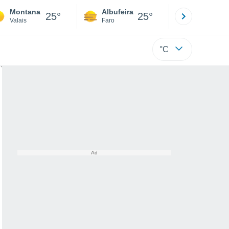
Montana
Albufeira
Lisboa
25°
25°
Valais
Faro
Lisboa
°C