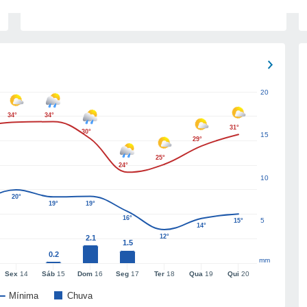
20
34°
34°
31°
30°
15
29°
25°
24°
10
20°
19°
19°
16°
5
15°
14°
12°
2.1
1.5
0.2
mm
Sex
14
Sáb
15
Dom
16
Seg
17
Ter
18
Qua
19
Qui
20
Mínima
Chuva