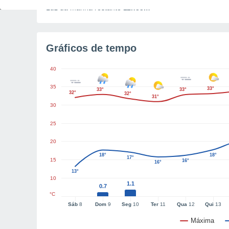
Luz da manhã restante
11h33m
Gráficos de tempo
40
35
33°
33°
33°
32°
32°
31°
30
25
20
18°
18°
17°
15
16°
16°
13°
10
1.1
0.7
°C
Sáb
8
Dom
9
Seg
10
Ter
11
Qua
12
Qui
13
Máxima