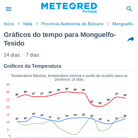
Início
Itália
Província Autónoma de Bolzano
Monguelfo-T
o de
Gráficos do tempo para Monguelfo-
cidade
Tesido
eúdo da
empo.pt) foi
14 dias
7 dias
ado por
nais para
Gráficos da Temperatura
r que as
 fornecidas
Temperatura Máxima, temperatura mínima e ponto de orvalho para os
 qualidade.
próximos 14 dias
er a este
35
30°
avés das
30°
29°
29°
30
28°
28°
27°
27°
27°
26°
s opções:
26°
25
23°
22°
20°
20
cookies e
de forma
14°
15
13°
13°
13°
12°
12°
12°
11°
10°
11°
11°
uita
10°
10°
9°
10
ade digital
5
lizada,
°C