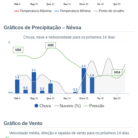
da em
Sáb
8
Seg
10
Qua
12
Sex
14
Dom
16
Ter
18
Qui
20
 recolhidas
Temperatura Máxima
Temperatura Mínima
Ponto de orvalho
 cookies ou
logias
s, permite-
Gráficos de Precipitação – Névoa
iar a nossa
de para
Chuva, neve e nebulosidade para os próximos 14 dias
ACEITAR
1
a fornecer-
5
E
1025
dos de alta
1022
CONTINUAR
ade sem
r custo.
CONFIGURAÇÕES
2.5
5
 no botão
2.1
1014
continuar",
1.6
1.4
eder ao
1
ceitando a
0.4
0.3
0.2
mm
de todos os
róprios ou
Sáb
8
Seg
10
Qua
12
Sex
14
Dom
16
Ter
18
Qui
20
 parceiros,
Chuva
Nuvens (%)
Pressão
permitem
analisar o
mento no
Gráfico de Vento
 bem como
Velocidade média, direção e rajadas de vento para os próximos 14 dias
r um perfil