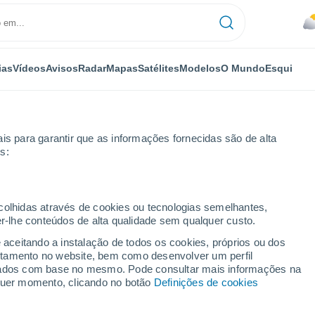
ias
Vídeos
Avisos
Radar
Mapas
Satélites
Modelos
O Mundo
Esqui
is para garantir que as informações fornecidas são de alta
s:
róxima semana
ecolhidas através de cookies ou tecnologias semelhantes,
er-lhe conteúdos de alta qualidade sem qualquer custo.
4 dias
e aceitando a instalação de todos os cookies, próprios ou dos
rtamento no website, bem como desenvolver um perfil
...
lizados com base no mesmo. Pode consultar mais informações na
lquer momento, clicando no botão
Definições de cookies
Por horas
Céu encoberto nas próximas
horas