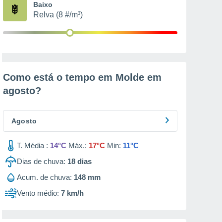
Baixo
Relva (8 #/m³)
Como está o tempo em Molde em
agosto
?
Agosto
T. Média :
14°C
Máx.:
17°C
Min:
11°C
Dias de chuva:
18
dias
Acum. de chuva:
148 mm
Vento médio:
7 km/h