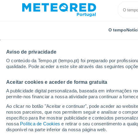
O tempo
Notíc
Aviso de privacidade
O conteúdo da Tempo.pt (tempo.pt) foi preparado por profissiona
qualidade. Pode aceder a este site através das seguintes opçõe
Aceitar cookies e aceder de forma gratuita
Início
Noruega
Møre Og Romsdal
Molde
P
A publicidade digital personalizada, baseada em informações r
permite-nos financiar a nossa atividade para continuar a fornec
Tempo para Molde 8 - 1
Ao clicar no botão "Aceitar e continuar", pode aceder ao websit
nossos parceiros, que nos permitem seguir e analisar o compo
18:48
Sexta
específico para lhe mostrar publicidade e conteúdos persona
nossa
Política de Cookies
e retirar o seu consentimento a qua
disponível na parte inferior da nossa página web.
Parcialmente nublado