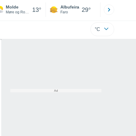
Molde
Albufeira
Lisboa
13°
29°
Møre og Romsdal
Faro
Lisboa
°C