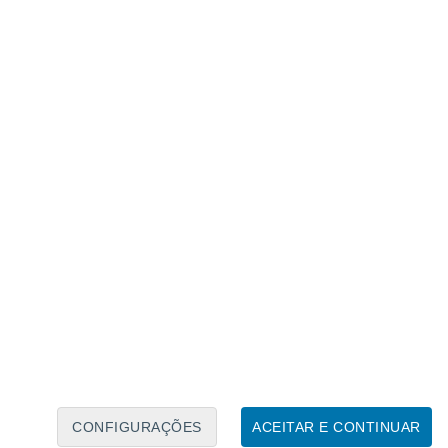
Calendário Lunar
Seg
Ter
Qua
Qui
Sex
Sáb
Domo
7
8
9
10
11
12
13
14
15
16
17
18
19
20
CONFIGURAÇÕES
ACEITAR E CONTINUAR