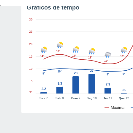
Gráficos de tempo
30
25
20
16°
14°
14°
15
14°
13°
12°
10
27
10°
23
9°
9°
9°
5
9.3
7.9
2.2
0.5
°C
Sex
7
Sáb
8
Dom
9
Seg
10
Ter
11
Qua
12
Máxima