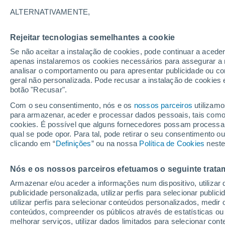
13°
ALTERNATIVAMENTE,
Rejeitar tecnologias semelhantes a cookie
Oeste
Se não aceitar a instalação de cookies, pode continuar a acede
Sensação de 13°
5
-
19 km/
apenas instalaremos os cookies necessários para assegurar a 
analisar o comportamento ou para apresentar publicidade ou co
geral não personalizada. Pode recusar a instalação de cookies 
botão "Recusar".
Última hora
Hoje e amanhã poeiras do Saara “invadem”
Com o seu consentimento, nós e os
nossos parceiros
utilizamo
Portugal: risco de trovoadas no Norte e Centr
para armazenar, aceder e processar dados pessoais, tais como a
aumenta
cookies. É possível que alguns fornecedores possam processa
O Tempo 1 - 7 Dias
Atualidade
Mapas de chuva
R
qual se pode opor. Para tal, pode retirar o seu consentimento 
clicando em “
Definições
” ou na nossa
Política de Cookies
neste
Nós e os nossos parceiros efetuamos o seguinte trata
Sábado
Domingo
S
Sexta
Armazenar e/ou aceder a informações num dispositivo, utilizar da
15 Ago.
16 Ago.
14 Ago.
publicidade personalizada, utilizar perfis para selecionar public
utilizar perfis para selecionar conteúdos personalizados, med
conteúdos, compreender os públicos através de estatísticas ou
melhorar serviços, utilizar dados limitados para selecionar cont
90%
90%