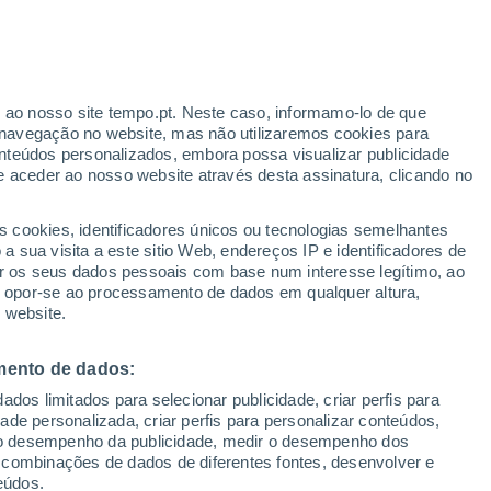
r ao nosso site tempo.pt. Neste caso, informamo-lo de que
h
navegação no website, mas não utilizaremos cookies para
nteúdos personalizados, embora possa visualizar publicidade
e aceder ao nosso website através desta assinatura, clicando no
s cookies, identificadores únicos ou tecnologias semelhantes
o
 sua visita a este sitio Web, endereços IP e identificadores de
r os seus dados pessoais com base num interesse legítimo, ao
adar de Chuva
Satélites
Modelos
ou opor-se ao processamento de dados em qualquer altura,
 website.
mento de dados:
egunda
Terça
Quarta
Quinta
dos limitados para selecionar publicidade, criar perfis para
17 Ago.
18 Ago.
19 Ago.
20 Ago.
idade personalizada, criar perfis para personalizar conteúdos,
ir o desempenho da publicidade, medir o desempenho dos
 combinações de dados de diferentes fontes, desenvolver e
eúdos.
70%
70%