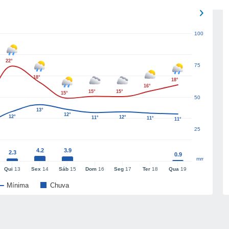
100
22°
75
18°
18°
16°
15°
15°
15°
50
13°
12°
12°
12°
11°
11°
11°
25
4.2
3.9
2.3
0.9
mm
Qui
13
Sex
14
Sáb
15
Dom
16
Seg
17
Ter
18
Qua
19
Mínima
Chuva