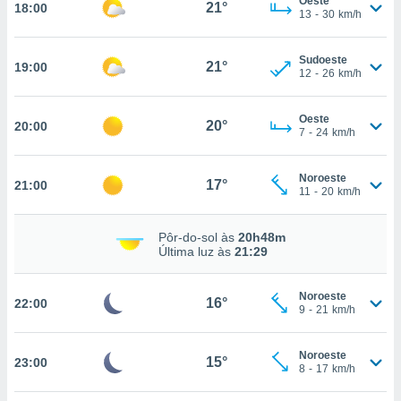
Oeste
21°
18:00
13
-
30
km/h
nto, nós e
Sudoeste
21°
19:00
12
-
26
km/h
arceiros
cookies,
ores únicos
Oeste
20°
ias
20:00
7
-
24
km/h
s para
 aceder e
dados
Noroeste
17°
21:00
11
-
20
km/h
ais como a
 este sitio
eços IP e
Pôr-do-sol às
20h48m
ores de
Última luz às
21:29
possível
es possam
Noroeste
16°
22:00
9
-
21
km/h
os seus
oais com
nteresse
Noroeste
15°
23:00
o qual se
8
-
17
km/h
ara tal,
 o seu