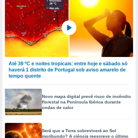
ão através
de
,
 e
dos,
publicidade
s, estudos
a e
mento de
Até 39 ºC e noites tropicais: entre hoje e sábado só
haverá 1 distrito de Portugal sob aviso amarelo de
tempo quente
ossos 1199
eiros
Novo mapa digital prevê risco de incêndio
florestal na Península Ibérica durante
ondas de calor
Será que a Terra sobreviverá ao Sol
moribundo? A ciência reescreve o último