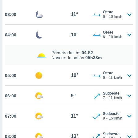
, permite-
Oeste
ar a nossa
11°
03:00
6
-
10
km/h
ara
ACEITAR
 fornecer-
E
os de alta
Oeste
CONTINUAR
10°
04:00
sem
6
-
10
km/h
sto.
CONFIGURAÇÕES
o botão
Primeira luz às
04:52
Nascer do sol às
05h33m
ontinuar",
r ao
itando a
Oeste
10°
05:00
de todos os
6
-
11
km/h
óprios ou
parceiros,
rmitem
Sudoeste
9°
06:00
7
-
11
km/h
lisar o
nto no
em como
Sudoeste
11°
07:00
 um perfil
9
-
15
km/h
para lhe
licidade e
Sudoeste
13°
08:00