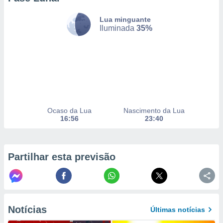
selecionar
Lua minguante
a, criar
Iluminada
35%
personalizar
tilizar
selecionar
dos, medir
nho da
, medir o
o dos
Ocaso da Lua
Nascimento da Lua
16:56
23:40
r os
ravés de
s ou
s de dados
Partilhar esta previsão
es fontes,
 e melhorar
ilizar dados
ara
conteúdos.
Notícias
Últimas notícias
ção