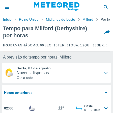
de
Início
Reino Unido
Midlands do Leste
Milford
Por hor
 da
empo.pt) foi
Tempo para Milford (Derbyshire)
or
por horas
is para
e as
 fornecidas
HOJE
AMANHÃ
DOMO. 09
SEG. 10
TER. 11
QUA. 12
QUI. 13
SEX. 14
S
 qualidade.
r a este
A previsão do tempo por horas: Milford
s das
opções:
Sexta, 07 de agosto
Nuvens dispersas
ookies e
O dia todo
 forma
e digital
Horas anteriores
da,
m
 recolhidas
Oeste
11°
02:00
cookies ou
6
-
12
km/h