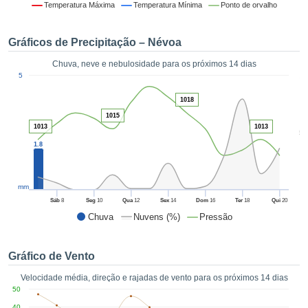
da em
Temperatura Máxima
Temperatura Mínima
Ponto de orvalho
 recolhidas
 cookies ou
Gráficos de Precipitação – Névoa
logias
s, permite-
Chuva, neve e nebulosidade para os próximos 14 dias
iar a nossa
1
5
de para
ACEITAR
a fornecer-
E
1018
dos de alta
CONTINUAR
1015
ade sem
1013
1013
5
r custo.
1.8
CONFIGURAÇÕES
 no botão
continuar",
eder ao
mm
ceitando a
Sáb
8
Seg
10
Qua
12
Sex
14
Dom
16
Ter
18
Qui
20
de todos os
Chuva
Nuvens (%)
Pressão
róprios ou
 parceiros,
permitem
Gráfico de Vento
analisar o
mento no
Velocidade média, direção e rajadas de vento para os próximos 14 dias
 bem como
50
r um perfil
40