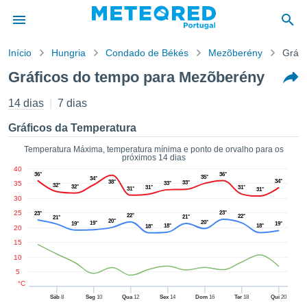
Início
Hungria
Condado de Békés
Mezõberény
Gráfi
o de
Gráficos do tempo para Mezõberény
cidade
eúdo da
14 dias
7 dias
empo.pt) foi
ado por
Gráficos da Temperatura
nais para
r que as
Temperatura Máxima, temperatura mínima e ponto de orvalho para os
próximos 14 dias
 fornecidas
40
 qualidade.
36°
36°
35°
34°
34°
38°
35
33°
33°
er a este
32°
32°
31°
31°
31°
31°
30
avés das
s opções:
25
23°
23°
22°
22°
21°
21°
20°
20°
19°
19°
19°
18°
18°
18°
20
cookies e
15
de forma
10
uita
5
ade digital
°C
lizada,
Sáb
8
Seg
10
Qua
12
Sex
14
Dom
16
Ter
18
Qui
20