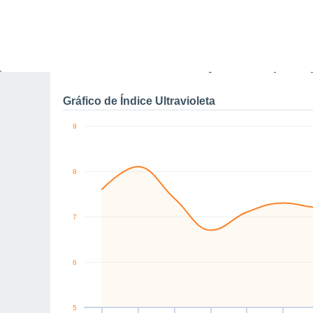
0
NW
W
SW
NW
N
W
km/h
Sex
7
Sáb
8
Dom
9
Seg
10
Ter
11
Qua
12
Q
Rajadas máximas do ven
Gráfico de Índice Ultravioleta
9
8
7
6
5