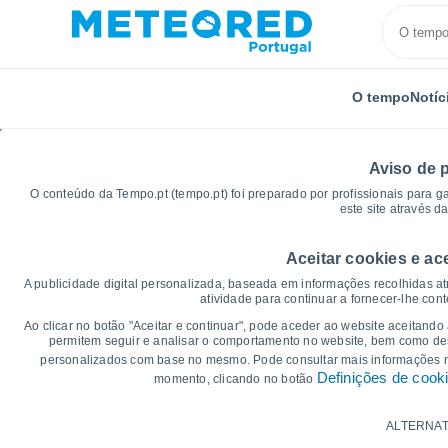
O tempo
Notíc
Aviso de 
O conteúdo da Tempo.pt (tempo.pt) foi preparado por profissionais para g
este site através d
Aceitar cookies e ac
Início
França
Auvérnia-Ródano-Alpes
Departam
A publicidade digital personalizada, baseada em informações recolhidas at
atividade para continuar a fornecer-lhe con
Gráficos do tempo par
Ao clicar no botão "Aceitar e continuar", pode aceder ao website aceitando
permitem seguir e analisar o comportamento no website, bem como dese
personalizados com base no mesmo. Pode consultar mais informações
14 dias
7 dias
Definições de cook
momento, clicando no botão
Gráficos da Temperatura
ALTERNAT
Temperatura Máxima, temperatura mínim