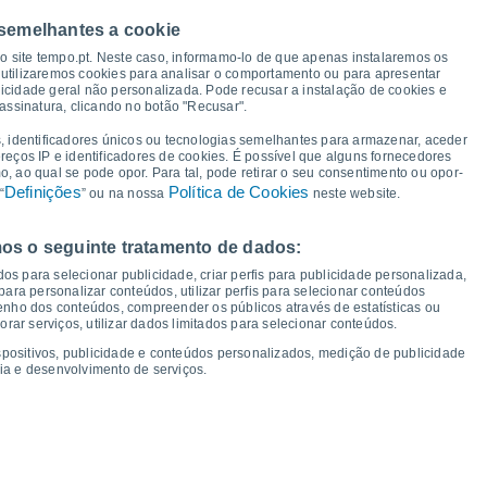
38°
38°
37°
36°
 semelhantes a cookie
31°
so site tempo.pt. Neste caso, informamo-lo de que apenas instalaremos os
utilizaremos cookies para analisar o comportamento ou para apresentar
26°
icidade geral não personalizada. Pode recusar a instalação de cookies e
25°
24°
24°
24°
24°
assinatura, clicando no botão "Recusar".
23°
19°
, identificadores únicos ou tecnologias semelhantes para armazenar, aceder
17°
ereços IP e identificadores de cookies. É possível que alguns fornecedores
15°
14°
 ao qual se pode opor. Para tal, pode retirar o seu consentimento ou opor-
Definições
Política de Cookies
“
” ou na nossa
neste website.
os o seguinte tratamento de dados:
ui
13
Sex
14
Sáb
15
Dom
16
Seg
17
Ter
18
Qua
19
Qui
20
os para selecionar publicidade, criar perfis para publicidade personalizada,
mperatura Mínima
Ponto de orvalho
s para personalizar conteúdos, utilizar perfis para selecionar conteúdos
ho dos conteúdos, compreender os públicos através de estatísticas ou
ar serviços, utilizar dados limitados para selecionar conteúdos.
spositivos, publicidade e conteúdos personalizados, medição de publicidade
ia e desenvolvimento de serviços.
dade para os próximos 14 dias
100
21
75
1017