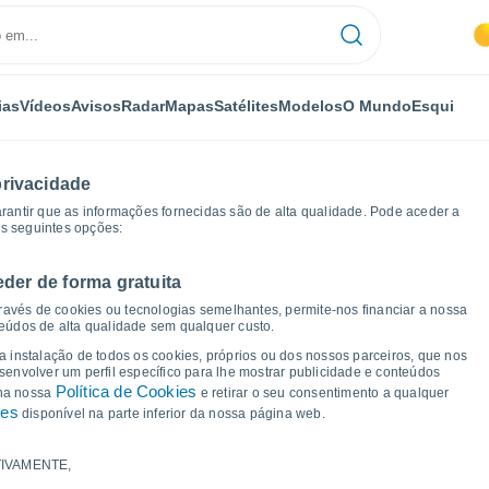
ias
Vídeos
Avisos
Radar
Mapas
Satélites
Modelos
O Mundo
Esqui
privacidade
arantir que as informações fornecidas são de alta qualidade. Pode aceder a
as seguintes opções:
eder de forma gratuita
ento de Saboia
Méry
Gráficos de tempo
ravés de cookies ou tecnologias semelhantes, permite-nos financiar a nossa
teúdos de alta qualidade sem qualquer custo.
a Méry
 a instalação de todos os cookies, próprios ou dos nossos parceiros, que nos
nvolver um perfil específico para lhe mostrar publicidade e conteúdos
Política de Cookies
 na nossa
e retirar o seu consentimento a qualquer
ies
disponível na parte inferior da nossa página web.
IVAMENTE,
a e ponto de orvalho para os próximos 14 dias