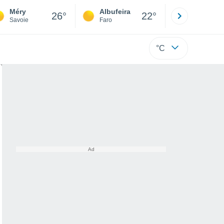
Méry
Albufeira
Lisboa
26°
22°
Savoie
Faro
Lisboa
°C