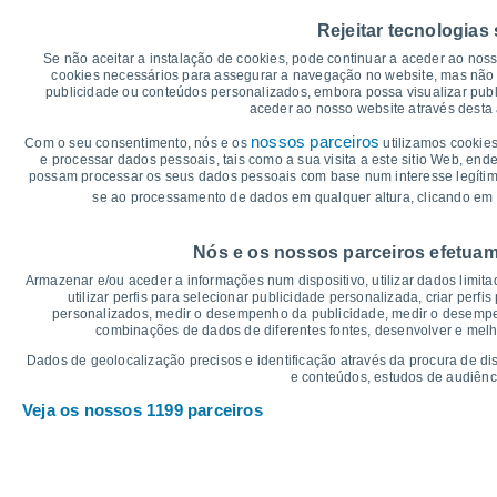
40
36°
36°
Rejeitar tecnologias
35°
34°
35
33°
31°
Se não aceitar a instalação de cookies, pode continuar a aceder ao nos
30
cookies necessários para assegurar a navegação no website, mas não 
publicidade ou conteúdos personalizados, embora possa visualizar publ
25
aceder ao nosso website através desta 
22°
22°
22°
21°
19°
20
nossos parceiros
Com o seu consentimento, nós e os
utilizamos cookies
17°
e processar dados pessoais, tais como a sua visita a este sitio Web, end
15
possam processar os seus dados pessoais com base num interesse legítimo,
se ao processamento de dados em qualquer altura, clicando em 
10
°C
Nós e os nossos parceiros efetuam
Sex
7
Sáb
8
Dom
9
Seg
10
Ter
11
Qua
12
Q
Armazenar e/ou aceder a informações num dispositivo, utilizar dados limitad
Temperatura Máxima
Te
utilizar perfis para selecionar publicidade personalizada, criar perfi
personalizados, medir o desempenho da publicidade, medir o desempen
combinações de dados de diferentes fontes, desenvolver e melhor
Gráficos de Precipitação – Névoa
Dados de geolocalização precisos e identificação através da procura de di
e conteúdos, estudos de audiênc
Chuva, neve e nebulosi
Veja os nossos 1199 parceiros
5
10
1019
1018
1017