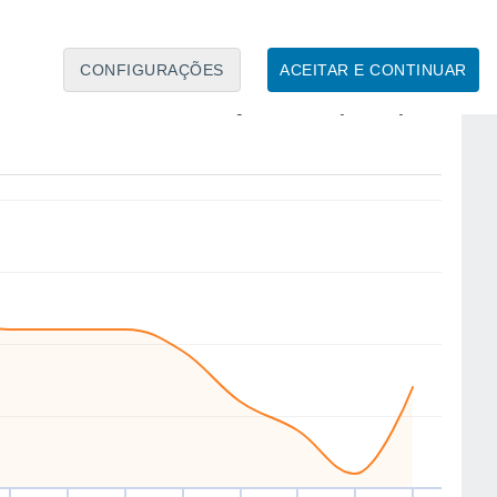
4
CONFIGURAÇÕES
ACEITAR E CONTINUAR
NW
N
W
W
W
W
S
NW
ui
13
Sex
14
Sáb
15
Dom
16
Seg
17
Ter
18
Qua
19
Qui
20
to
Velocidade média do vento