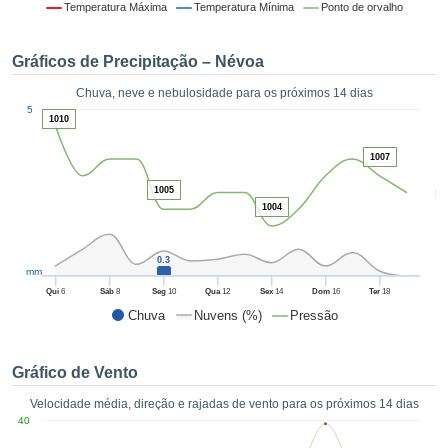
da em
Temperatura Máxima
Temperatura Mínima
Ponto de orvalho
 recolhidas
 cookies ou
Gráficos de Precipitação – Névoa
logias
s, permite-
Chuva, neve e nebulosidade para os próximos 14 dias
iar a nossa
1
5
de para
1010
ACEITAR
a fornecer-
E
dos de alta
1007
CONTINUAR
ade sem
1005
5
r custo.
1004
CONFIGURAÇÕES
 no botão
continuar",
0.3
eder ao
mm
ceitando a
Qui
6
Sáb
8
Seg
10
Qua
12
Sex
14
Dom
16
Ter
18
de todos os
Chuva
Nuvens (%)
Pressão
róprios ou
 parceiros,
permitem
Gráfico de Vento
analisar o
mento no
Velocidade média, direção e rajadas de vento para os próximos 14 dias
 bem como
40
r um perfil