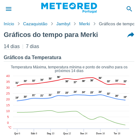
Início
Cazaquistão
Jambyl
Merki
Gráficos de tempo
o de
Gráficos do tempo para Merki
cidade
eúdo da
14 dias
7 dias
empo.pt) foi
ado por
Gráficos da Temperatura
nais para
r que as
Temperatura Máxima, temperatura mínima e ponto de orvalho para os
próximos 14 dias
 fornecidas
40
36°
 qualidade.
36°
35°
34°
38°
33°
33°
33°
38°
35
38°
33°
33°
37°
31°
er a este
30
avés das
24°
24°
24°
23°
23°
23°
25
22°
s opções:
21°
21°
21°
20°
20°
19°
19°
20
15
cookies e
10
de forma
5
uita
0
ade digital
°C
lizada,
Qui
6
Sáb
8
Seg
10
Qua
12
Sex
14
Dom
16
Ter
18