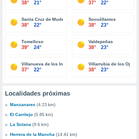
38°
21°
37°
22°
Santa Cruz de Mudela
Socuéllamos
38°
22°
38°
23°
Tomelloso
Valdepeñas
39°
24°
38°
23°
Villanueva de los Infantes
Villarrubia de los Ojos
37°
22°
38°
23°
Localidades próximas
Manzanares
(4.23 km)
El Carrilejo
(5.85 km)
La Solana
(9.6 km)
Herrera de la Mancha
(14.41 km)