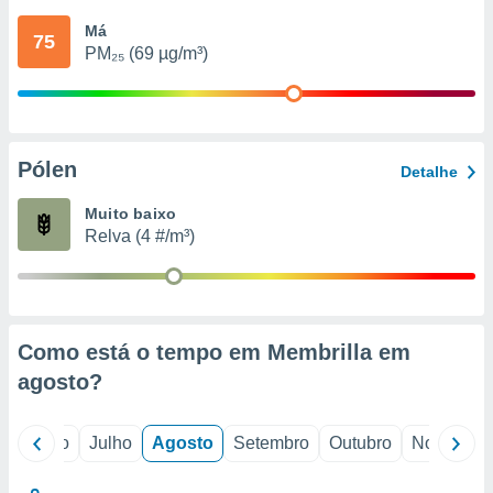
conteúdos.
Má
75
PM₂₅ (69 µg/m³)
ção
ão através
de
,
 e
Pólen
Detalhe
dos,
Muito baixo
publicidade
Relva (4 #/m³)
s, estudos
a e
mento de
ossos 1199
Como está o tempo em Membrilla em
eiros
agosto
?
o
Junho
Julho
Agosto
Setembro
Outubro
Novembro