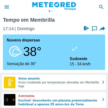
Membrilla
Tempo em Membrilla
de
17:14
Domingo
...
 da
empo.pt) foi
Nuvens dispersas
or
38°
is para
e as
 fornecidas
Sudoeste
 qualidade.
Sensação de 36°
15
34 km/h
r a este
s das
opções:
Aviso amarelo
Aviso moderado por temperaturas elevadas em Membrilla
ookies e
hoje
 forma
Astronomia
e digital
Incrível: descoberto um planeta potencialmente
habitável a apenas 25 anos-luz da Terra
da,