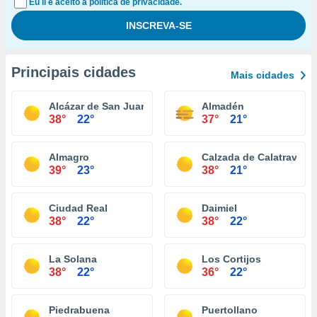
Eu li e aceito a política de privacidade.
Principais cidades
Mais cidades
Alcázar de San Juan
Almadén
38°
22°
37°
21°
Almagro
Calzada de Calatrava
39°
23°
38°
21°
Ciudad Real
Daimiel
38°
22°
38°
22°
La Solana
Los Cortijos
38°
22°
36°
22°
Piedrabuena
Puertollano