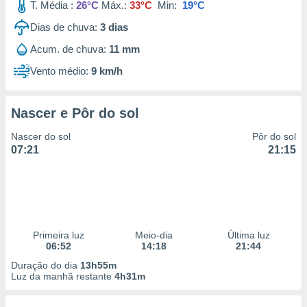
T. Média :
26°C
Máx.:
33°C
Min:
19°C
Dias de chuva:
3
dias
Acum. de chuva:
11 mm
Vento médio:
9 km/h
Nascer e Pôr do sol
Nascer do sol
Pôr do sol
07:21
21:15
Primeira luz
Meio-dia
Última luz
06:52
14:18
21:44
Duração do dia
13h55m
Luz da manhã restante
4h31m