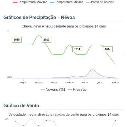
da em
Temperatura Máxima
Temperatura Mínima
Ponto de orvalho
 recolhidas
 cookies ou
Gráficos de Precipitação – Névoa
logias
s, permite-
Chuva, neve e nebulosidade para os próximos 14 dias
iar a nossa
1
5
de para
ACEITAR
a fornecer-
1015
1015
E
dos de alta
CONTINUAR
ade sem
1014
1014
5
r custo.
CONFIGURAÇÕES
 no botão
continuar",
eder ao
mm
ceitando a
Seg
10
Qua
12
Sex
14
Dom
16
Ter
18
Qui
20
Sáb
22
de todos os
Nuvens (%)
Pressão
róprios ou
 parceiros,
permitem
Gráfico de Vento
analisar o
mento no
Velocidade média, direção e rajadas de vento para os próximos 14 dias
 bem como
40
r um perfil