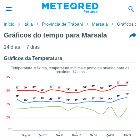
Início
Itália
Província de Trápani
Marsala
Gráficos d
o de
Gráficos do tempo para Marsala
cidade
eúdo da
14 dias
7 dias
empo.pt) foi
ado por
Gráficos da Temperatura
nais para
r que as
Temperatura Máxima, temperatura mínima e ponto de orvalho para os
próximos 14 dias
 fornecidas
35
 qualidade.
32°
32°
er a este
30°
30°
30°
30°
30°
30°
30°
30°
30°
29°
29°
29°
30
avés das
27°
s opções:
27°
27°
26°
26°
26°
26°
26°
26°
26°
26°
25°
25°
25°
25
cookies e
de forma
20
uita
ade digital
°C
lizada,
Seg
10
Qua
12
Sex
14
Dom
16
Ter
18
Qui
20
Sáb
22