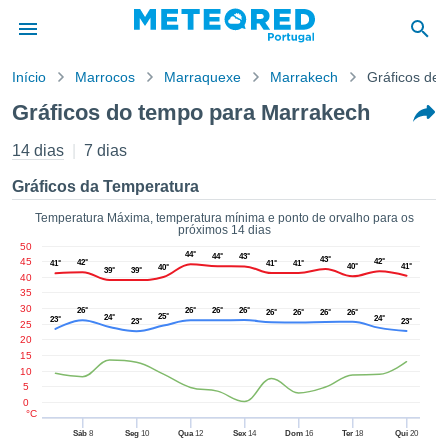
Início
Marrocos
Marraquexe
Marrakech
Gráficos de
o de
Gráficos do tempo para Marrakech
cidade
eúdo da
14 dias
7 dias
empo.pt) foi
ado por
Gráficos da Temperatura
nais para
r que as
Temperatura Máxima, temperatura mínima e ponto de orvalho para os
próximos 14 dias
 fornecidas
50
 qualidade.
44°
44°
43°
43°
45
42°
42°
41°
41°
41°
40°
41°
40°
er a este
39°
39°
40
avés das
35
30
s opções:
26°
26°
26°
26°
26°
26°
26°
26°
25°
24°
24°
23°
23°
23°
25
20
cookies e
15
de forma
10
uita
5
0
ade digital
°C
lizada,
Sáb
8
Seg
10
Qua
12
Sex
14
Dom
16
Ter
18
Qui
20