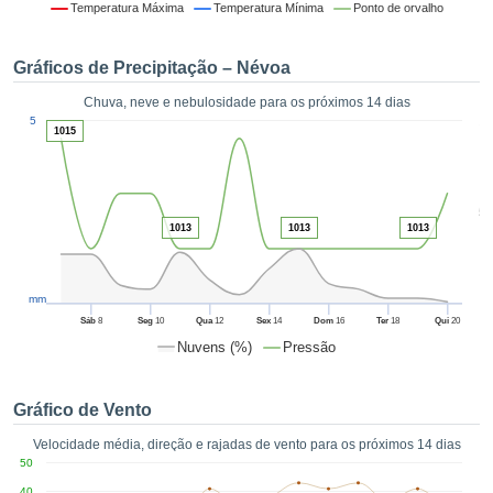
da em
Temperatura Máxima
Temperatura Mínima
Ponto de orvalho
 recolhidas
 cookies ou
Gráficos de Precipitação – Névoa
logias
s, permite-
Chuva, neve e nebulosidade para os próximos 14 dias
iar a nossa
1
5
de para
1015
ACEITAR
a fornecer-
E
dos de alta
CONTINUAR
ade sem
5
r custo.
1013
1013
1013
CONFIGURAÇÕES
 no botão
continuar",
eder ao
mm
ceitando a
Sáb
8
Seg
10
Qua
12
Sex
14
Dom
16
Ter
18
Qui
20
de todos os
Nuvens (%)
Pressão
róprios ou
 parceiros,
permitem
Gráfico de Vento
analisar o
mento no
Velocidade média, direção e rajadas de vento para os próximos 14 dias
 bem como
50
r um perfil
40