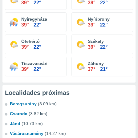
39°
22°
39°
22°
Nyíregyháza
Nyíribrony
39°
22°
39°
22°
Ófehértó
Székely
39°
22°
39°
22°
Tiszavasvári
Záhony
39°
22°
37°
21°
Localidades próximas
Beregsurány
(3.09 km)
Csaroda
(3.82 km)
Jánd
(10.73 km)
Vásárosnamény
(14.27 km)