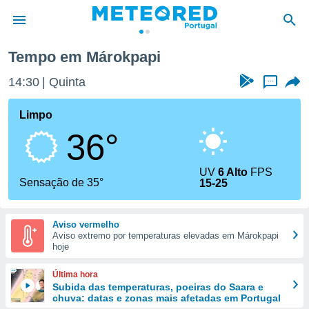
Tempo em Márokpapi
de
14:30
Quinta
...
 da
empo.pt) foi
Limpo
or
36°
is para
e as
 fornecidas
UV
6 Alto
FPS
 qualidade.
Sensação de 35°
15-25
r a este
s das
opções:
Aviso vermelho
Aviso extremo por temperaturas elevadas em Márokpapi
ookies e
hoje
 forma
Última hora
e digital
Subida das temperaturas, poeiras do Saara e
chuva: datas e zonas mais afetadas em Portugal
da,