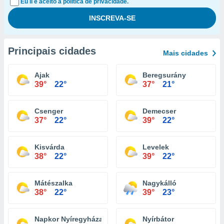
Eu li e aceito a política de privacidade.
Principais cidades
Mais cidades
Ajak
Beregsurány
39°
22°
37°
21°
Csenger
Demecser
37°
22°
39°
22°
Kisvárda
Levelek
38°
22°
39°
22°
Mátészalka
Nagykálló
38°
22°
39°
23°
Napkor Nyíregyháza
Nyírbátor