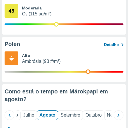
conteúdos.
Moderada
45
O₃ (115 µg/m³)
ção
ão através
de
,
 e
Pólen
Detalhe
dos,
Alto
publicidade
Ambrósia (93 #/m³)
s, estudos
a e
mento de
ossos 1199
Como está o tempo em Márokpapi em
eiros
agosto
?
o
Junho
Julho
Agosto
Setembro
Outubro
Novembro