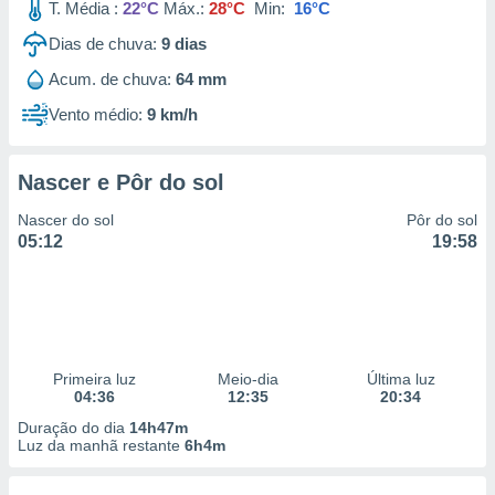
T. Média :
22°C
Máx.:
28°C
Min:
16°C
Dias de chuva:
9
dias
Acum. de chuva:
64 mm
Vento médio:
9 km/h
Nascer e Pôr do sol
Nascer do sol
Pôr do sol
05:12
19:58
Primeira luz
Meio-dia
Última luz
04:36
12:35
20:34
Duração do dia
14h47m
Luz da manhã restante
6h4m