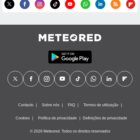
ão através
de
,
 e
dos,
publicidade
s, estudos
a e
mento de
ossos 1199
eiros
Contacto
Sobre nós
FAQ
Termos de utilização
Cookies
Política de privacidade
Definições de privacidade
© 2026 Meteored. Todos os direitos reservados