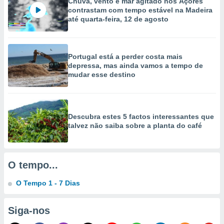
Chuva, vento e mar agitado nos Açores
selecionar
contrastam com tempo estável na Madeira
até quarta-feira, 12 de agosto
a, criar
personalizar
tilizar
selecionar
Portugal está a perder costa mais
depressa, mas ainda vamos a tempo de
dos, medir
mudar esse destino
nho da
, medir o
o dos
Descubra estes 5 factos interessantes que
r os
talvez não saiba sobre a planta do café
ravés de
s ou
s de dados
es fontes,
O tempo...
 e melhorar
ilizar dados
O Tempo 1 - 7 Dias
ara
conteúdos.
Siga-nos
ção