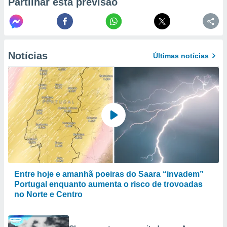
Partilhar esta previsão
to ou opor-
essamento
m qualquer
ando em “
 ou na
Notícias
Últimas notícias
 Cookies
te.
 nossos
s o
o de
e/ou aceder
ões num
Entre hoje e amanhã poeiras do Saara “invadem”
utilizar
Portugal enquanto aumenta o risco de trovoadas
ados para
no Norte e Centro
publicidade,
 para
a, utilizar