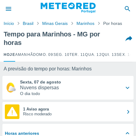
de
Início
Brasil
Minas Gerais
Marinhos
Por horas
 da
empo.pt) foi
Tempo para Marinhos - MG por
or
horas
is para
e as
 fornecidas
HOJE
AMANHÃ
DOMO. 09
SEG. 10
TER. 11
QUA. 12
QUI. 13
SEX. 14
S
 qualidade.
r a este
A previsão do tempo por horas: Marinhos
s das
opções:
Sexta, 07 de agosto
Nuvens dispersas
ookies e
O dia todo
 forma
e digital
1 Aviso agora
Risco moderado
da,
m
 recolhidas
cookies ou
Horas anteriores