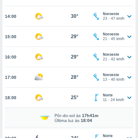
, permite-
ar a nossa
Noroeste
30°
14:00
23
-
47
km/h
ara
ACEITAR
 fornecer-
E
os de alta
CONTINUAR
Noroeste
29°
15:00
sem
21
-
45
km/h
sto.
CONFIGURAÇÕES
o botão
Noroeste
29°
16:00
ontinuar",
21
-
42
km/h
r ao
itando a
Noroeste
de todos os
28°
17:00
13
-
40
km/h
óprios ou
parceiros,
rmitem
Norte
25°
18:00
lisar o
11
-
24
km/h
nto no
em como
Pôr-do-sol às
17h41m
 um perfil
Última luz às
18:04
para lhe
licidade e
Norte