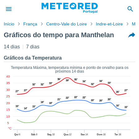
Início
França
Centro-Vale do Loire
Indre-et-Loire
Man
o de
Gráficos do tempo para Manthelan
cidade
eúdo da
14 dias
7 dias
empo.pt) foi
ado por
Gráficos da Temperatura
nais para
r que as
Temperatura Máxima, temperatura mínima e ponto de orvalho para os
próximos 14 dias
 fornecidas
40
 qualidade.
36°
35°
39°
34°
34°
35
33°
33°
er a este
32°
32°
32°
30
avés das
27°
27°
27°
26°
s opções:
25
22°
22°
22°
21°
20°
20°
20°
18°
20
18°
16°
15°
15°
15°
cookies e
14°
15
de forma
10
uita
5
ade digital
°C
lizada,
Qui
6
Sáb
8
Seg
10
Qua
12
Sex
14
Dom
16
Ter
18