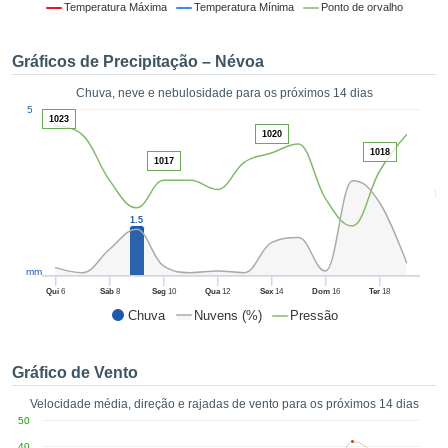
da em
Temperatura Máxima
Temperatura Mínima
Ponto de orvalho
 recolhidas
 cookies ou
Gráficos de Precipitação – Névoa
logias
s, permite-
Chuva, neve e nebulosidade para os próximos 14 dias
iar a nossa
1
5
de para
1023
ACEITAR
1020
a fornecer-
E
1018
dos de alta
1017
CONTINUAR
ade sem
5
r custo.
CONFIGURAÇÕES
1.5
 no botão
continuar",
eder ao
mm
ceitando a
Qui
6
Sáb
8
Seg
10
Qua
12
Sex
14
Dom
16
Ter
18
de todos os
Chuva
Nuvens (%)
Pressão
róprios ou
 parceiros,
permitem
Gráfico de Vento
analisar o
mento no
Velocidade média, direção e rajadas de vento para os próximos 14 dias
 bem como
50
r um perfil
40