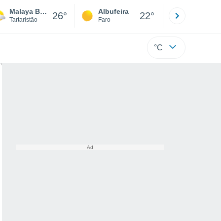
Malaya Bugulma
Albufeira
Lisboa
26°
22°
Tartaristão
Faro
Lisboa
°C