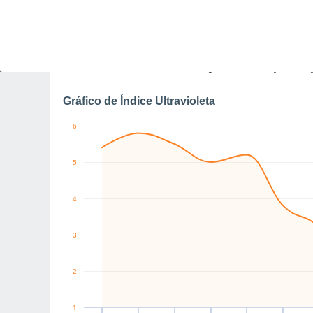
0
S
SW
W
NW
NE
NE
km/h
Sex
7
Sáb
8
Dom
9
Seg
10
Ter
11
Qua
12
Q
Rajadas máximas do ven
Gráfico de Índice Ultravioleta
6
5
4
3
2
1