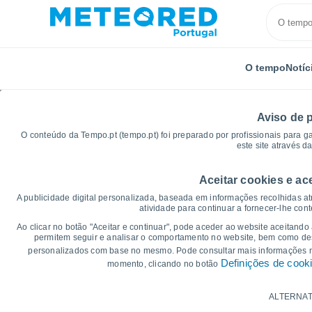
O tempo
Notíc
Aviso de 
O conteúdo da Tempo.pt (tempo.pt) foi preparado por profissionais para g
este site através d
Aceitar cookies e ac
Início
Rússia
Tartaristão
Malaya Bugulma
G
A publicidade digital personalizada, baseada em informações recolhidas at
atividade para continuar a fornecer-lhe con
Gráficos do tempo par
Ao clicar no botão "Aceitar e continuar", pode aceder ao website aceitando
permitem seguir e analisar o comportamento no website, bem como dese
personalizados com base no mesmo. Pode consultar mais informações
14 dias
7 dias
Definições de cook
momento, clicando no botão
Gráficos da Temperatura
ALTERNAT
Temperatura Máxima, temperatura mínim