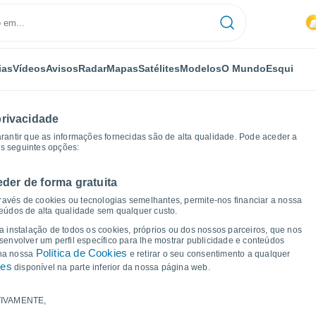
ias
Vídeos
Avisos
Radar
Mapas
Satélites
Modelos
O Mundo
Esqui
privacidade
arantir que as informações fornecidas são de alta qualidade. Pode aceder a
as seguintes opções:
eder de forma gratuita
ráficos de tempo
ravés de cookies ou tecnologias semelhantes, permite-nos financiar a nossa
teúdos de alta qualidade sem qualquer custo.
a Malaya Bugulma
 a instalação de todos os cookies, próprios ou dos nossos parceiros, que nos
nvolver um perfil específico para lhe mostrar publicidade e conteúdos
Política de Cookies
 na nossa
e retirar o seu consentimento a qualquer
ies
disponível na parte inferior da nossa página web.
IVAMENTE,
a e ponto de orvalho para os próximos 14 dias