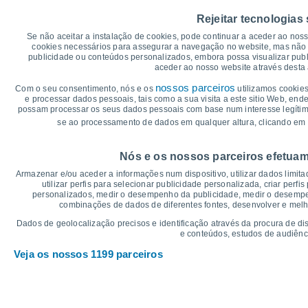
35
Rejeitar tecnologias
29°
30
27°
Se não aceitar a instalação de cookies, pode continuar a aceder ao nos
27°
cookies necessários para assegurar a navegação no website, mas não 
25°
25
24°
publicidade ou conteúdos personalizados, embora possa visualizar publ
23°
aceder ao nosso website através desta 
20
17°
17°
nossos parceiros
Com o seu consentimento, nós e os
utilizamos cookies
15°
14°
e processar dados pessoais, tais como a sua visita a este sitio Web, end
14°
15
12°
possam processar os seus dados pessoais com base num interesse legítimo,
se ao processamento de dados em qualquer altura, clicando em 
10
°C
Nós e os nossos parceiros efetuam
Sex
7
Sáb
8
Dom
9
Seg
10
Ter
11
Qua
12
Q
Armazenar e/ou aceder a informações num dispositivo, utilizar dados limitad
Temperatura Máxima
Te
utilizar perfis para selecionar publicidade personalizada, criar perfi
personalizados, medir o desempenho da publicidade, medir o desempen
combinações de dados de diferentes fontes, desenvolver e melhor
Gráficos de Precipitação – Névoa
Dados de geolocalização precisos e identificação através da procura de di
e conteúdos, estudos de audiênc
Chuva, neve e nebulosi
Veja os nossos 1199 parceiros
20
1018
1016
15
1011