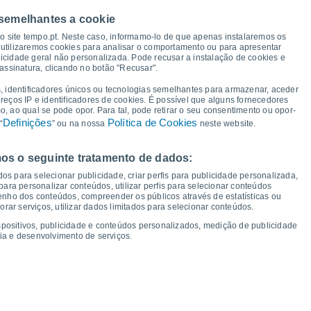
 semelhantes a cookie
so site tempo.pt. Neste caso, informamo-lo de que apenas instalaremos os
utilizaremos cookies para analisar o comportamento ou para apresentar
25°
23°
icidade geral não personalizada. Pode recusar a instalação de cookies e
23°
assinatura, clicando no botão "Recusar".
21°
20°
20°
20°
19°
, identificadores únicos ou tecnologias semelhantes para armazenar, aceder
16°
ereços IP e identificadores de cookies. É possível que alguns fornecedores
13°
12°
12°
 ao qual se pode opor. Para tal, pode retirar o seu consentimento ou opor-
11°
11°
10°
10°
Definições
Política de Cookies
“
” ou na nossa
neste website.
os o seguinte tratamento de dados:
ui
13
Sex
14
Sáb
15
Dom
16
Seg
17
Ter
18
Qua
19
Qui
20
os para selecionar publicidade, criar perfis para publicidade personalizada,
mperatura Mínima
Ponto de orvalho
s para personalizar conteúdos, utilizar perfis para selecionar conteúdos
ho dos conteúdos, compreender os públicos através de estatísticas ou
ar serviços, utilizar dados limitados para selecionar conteúdos.
spositivos, publicidade e conteúdos personalizados, medição de publicidade
ia e desenvolvimento de serviços.
dade para os próximos 14 dias
100
75