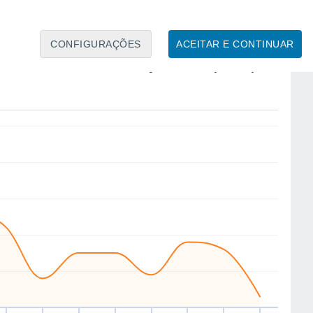
CONFIGURAÇÕES
ACEITAR E CONTINUAR
SE
W
S
W
NW
NW
W
NW
ui
13
Sex
14
Sáb
15
Dom
16
Seg
17
Ter
18
Qua
19
Qui
20
to
Velocidade média do vento