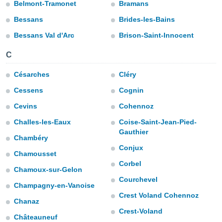
para lhe
Belmont-Tramonet
Bramans
licidade e
Bessans
Brides-les-Bains
ados com
Bessans Val d'Arc
Brison-Saint-Innocent
esmo. Pode
ais
C
s na nossa
 Cookies
e
Césarches
Cléry
u
nto a
Cessens
Cognin
omento,
Cevins
Cohennoz
 botão
de cookies
Challes-les-Eaux
Coise-Saint-Jean-Pied-
na parte
Gauthier
nossa
Chambéry
.
Conjux
Chamousset
Corbel
IVAMENTE,
Chamoux-sur-Gelon
Courchevel
Champagny-en-Vanoise
as
Crest Voland Cohennoz
Chanaz
tes a
Crest-Voland
Châteauneuf