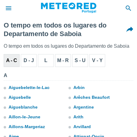
O tempo em todos os lugares do
Departamento de Saboia
de
 da
O tempo em todos os lugares do Departamento de Saboia
empo.pt) foi
or
A - C
D - J
L
M - R
S - U
V - Y
is para
e as
 fornecidas
A
 qualidade.
r a este
Aiguebelette-le-Lac
Arbin
s das
opções:
Aiguebelle
Arêches Beaufort
Aigueblanche
Argentine
ookies e
 forma
Aillon-le-Jeune
Arith
Aillons-Margeriaz
Arvillard
e digital
da,
Aime
Attignat-Oncin