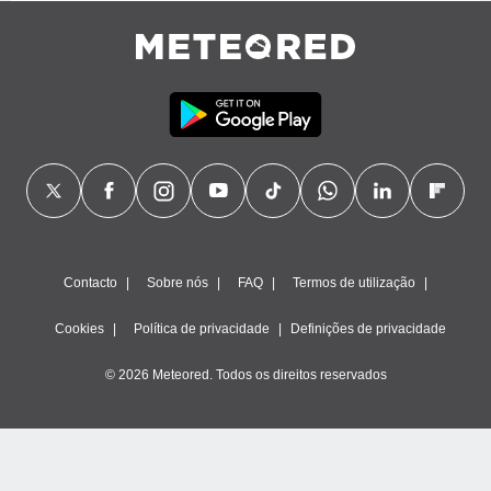
ite através
atura,
 botão
nto, nós e
arceiros
cookies,
ores únicos
ias
s para
 aceder e
dados
Contacto
Sobre nós
FAQ
Termos de utilização
ais como a
 este sitio
Cookies
Política de privacidade
Definições de privacidade
eços IP e
ores de
© 2026 Meteored. Todos os direitos reservados
possível
es possam
os seus
oais com
nteresse