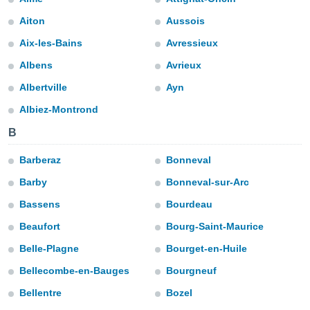
m
 recolhidas
Aiton
Aussois
cookies ou
Aix-les-Bains
Avressieux
, permite-
Albens
Avrieux
ar a nossa
ara
Albertville
Ayn
ACEITAR
 fornecer-
E
os de alta
Albiez-Montrond
CONTINUAR
sem
B
sto.
CONFIGURAÇÕES
o botão
Barberaz
Bonneval
ontinuar",
Barby
Bonneval-sur-Arc
r ao
itando a
Bassens
Bourdeau
de todos os
óprios ou
Beaufort
Bourg-Saint-Maurice
parceiros,
Belle-Plagne
Bourget-en-Huile
rmitem
lisar o
Bellecombe-en-Bauges
Bourgneuf
nto no
em como
Bellentre
Bozel
 um perfil