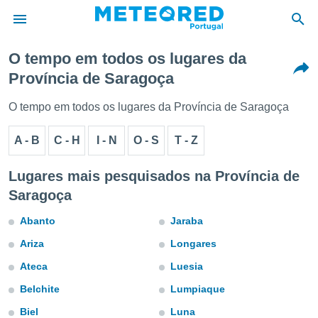
O tempo em todos os lugares da
Província de Saragoça
de
 da
O tempo em todos os lugares da Província de Saragoça
empo.pt) foi
or
A - B
C - H
I - N
O - S
T - Z
is para
e as
 fornecidas
Lugares mais pesquisados na Província de
 qualidade.
Saragoça
r a este
s das
Abanto
Jaraba
opções:
Ariza
Longares
ookies e
 forma
Ateca
Luesia
Belchite
Lumpiaque
e digital
da,
Biel
Luna