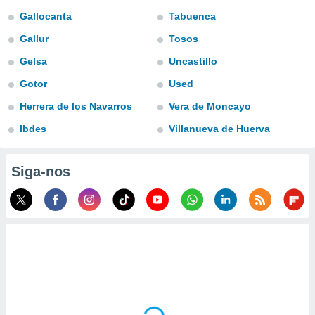
para lhe
Gallocanta
Tabuenca
licidade e
Gallur
Tosos
ados com
esmo. Pode
Gelsa
Uncastillo
ais
Gotor
Used
s na nossa
 Cookies
e
Herrera de los Navarros
Vera de Moncayo
u
nto a
Ibdes
Villanueva de Huerva
omento,
 botão
de cookies
Siga-nos
na parte
nossa
.
IVAMENTE,
as
tes a