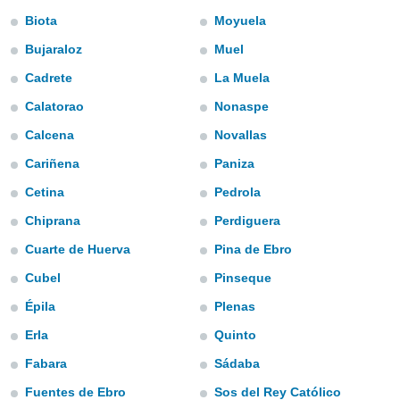
m
Biota
Moyuela
 recolhidas
cookies ou
Bujaraloz
Muel
, permite-
Cadrete
La Muela
ar a nossa
Calatorao
Nonaspe
ara
ACEITAR
 fornecer-
E
Calcena
Novallas
os de alta
CONTINUAR
sem
Cariñena
Paniza
sto.
Cetina
Pedrola
CONFIGURAÇÕES
o botão
ontinuar",
Chiprana
Perdiguera
r ao
Cuarte de Huerva
Pina de Ebro
itando a
de todos os
Cubel
Pinseque
óprios ou
parceiros,
Épila
Plenas
rmitem
Erla
Quinto
lisar o
nto no
Fabara
Sádaba
em como
 um perfil
Fuentes de Ebro
Sos del Rey Católico