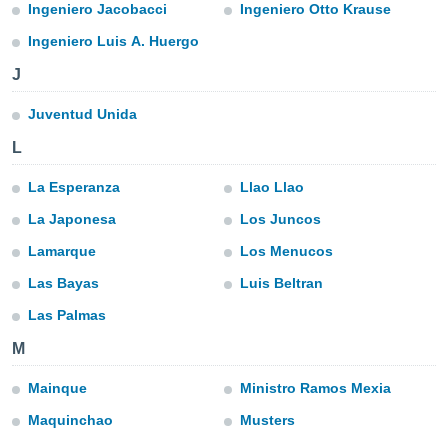
tar a
Ingeniero Jacobacci
Ingeniero Otto Krause
de cookies,
Ingeniero Luis A. Huergo
uar a
osso site
J
este caso,
lo de que
Juventud Unida
talaremos
L
s para
a navegação
La Esperanza
Llao Llao
, mas não
s cookies
La Japonesa
Los Juncos
ar o
Lamarque
Los Menucos
nto ou
ntar
Las Bayas
Luis Beltran
 ou
Las Palmas
dos,
ssa
M
ublicidade
Mainque
Ministro Ramos Mexia
ada. Pode
Maquinchao
Musters
nstalação de
ceder ao