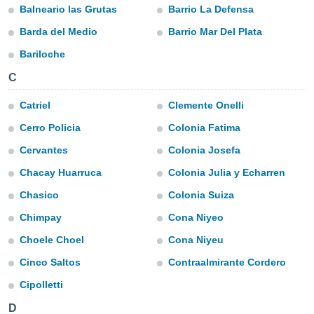
m
Balneario las Grutas
Barrio La Defensa
 recolhidas
cookies ou
Barda del Medio
Barrio Mar Del Plata
Bariloche
, permite-
ar a nossa
C
ara
ACEITAR
 fornecer-
E
Catriel
Clemente Onelli
os de alta
CONTINUAR
sem
Cerro Policia
Colonia Fatima
sto.
Cervantes
Colonia Josefa
CONFIGURAÇÕES
o botão
ontinuar",
Chacay Huarruca
Colonia Julia y Echarren
r ao
Chasico
Colonia Suiza
itando a
de todos os
Chimpay
Cona Niyeo
óprios ou
parceiros,
Choele Choel
Cona Niyeu
rmitem
Cinco Saltos
Contraalmirante Cordero
lisar o
nto no
Cipolletti
em como
 um perfil
D