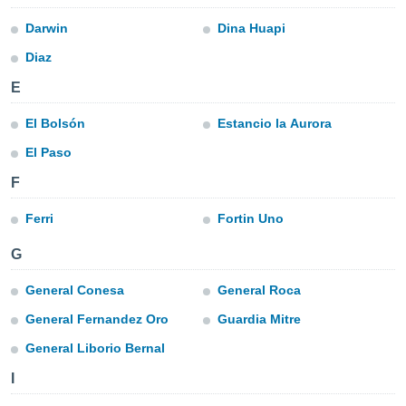
para lhe
licidade e
Darwin
Dina Huapi
Diaz
ados com
esmo. Pode
E
ais
s na nossa
El Bolsón
Estancio la Aurora
 Cookies
e
u
El Paso
nto a
omento,
F
 botão
de cookies
Ferri
Fortin Uno
na parte
nossa
G
.
General Conesa
General Roca
IVAMENTE,
General Fernandez Oro
Guardia Mitre
General Liborio Bernal
as
tes a
I