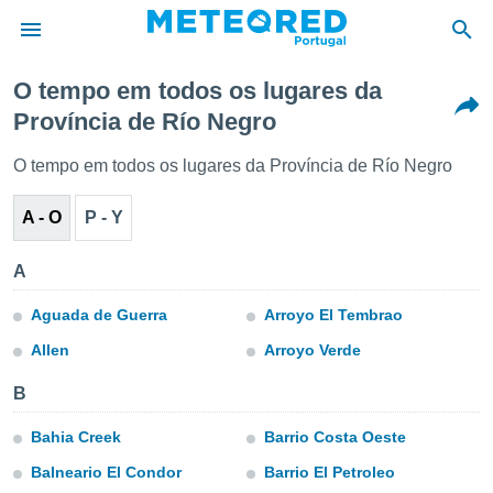
O tempo em todos os lugares da
Província de Río Negro
de
 da
O tempo em todos os lugares da Província de Río Negro
empo.pt) foi
or
A - O
P - Y
is para
e as
 fornecidas
A
 qualidade.
r a este
Aguada de Guerra
Arroyo El Tembrao
s das
opções:
Allen
Arroyo Verde
ookies e
B
 forma
Bahia Creek
Barrio Costa Oeste
e digital
Balneario El Condor
Barrio El Petroleo
da,