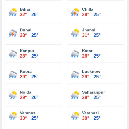
Bihar
Chilla
32°
26°
29°
25°
Dubai
Jhansi
28°
25°
31°
25°
Kanpur
Katar
28°
25°
28°
25°
Koora
Lucknow
29°
25°
29°
25°
Noida
Saharanpur
29°
26°
28°
25°
Varanasi
Varanasi
30°
25°
30°
25°