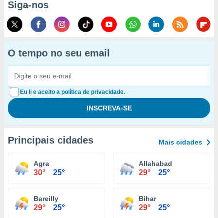
Siga-nos
O tempo no seu email
Eu li e aceito a política de privacidade.
Principais cidades
Mais cidades
Agra
Allahabad
30°
25°
29°
25°
Bareilly
Bihar
29°
25°
29°
25°