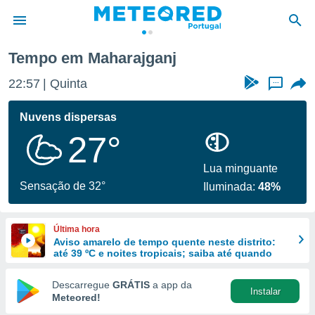
Tempo em Maharajganj
de
22:58
Quinta
...
 da
empo.pt) foi
Nuvens dispersas
or
27°
is para
e as
 fornecidas
Lua minguante
 qualidade.
Sensação de 32°
Iluminada:
48%
r a este
s das
opções:
Última hora
Aviso amarelo de tempo quente neste distrito:
ookies e
até 39 ºC e noites tropicais; saiba até quando
 forma
Descarregue
GRÁTIS
a app da
Instalar
e digital
Meteored!
da,