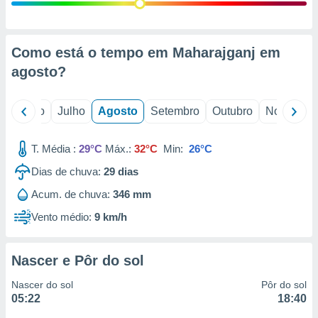
conteúdos.
ção
Como está o tempo em Maharajganj em
ão através
agosto
?
de
,
 e
o
Junho
Julho
Agosto
Setembro
Outubro
Novembro
dos,
publicidade
T. Média :
29°C
Máx.:
32°C
Min:
26°C
s, estudos
Dias de chuva:
29
dias
a e
mento de
Acum. de chuva:
346 mm
Vento médio:
9 km/h
ossos 1199
eiros
Nascer e Pôr do sol
Nascer do sol
Pôr do sol
05:22
18:40