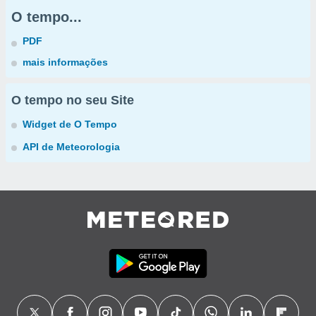
O tempo...
PDF
mais informações
O tempo no seu Site
Widget de O Tempo
API de Meteorologia