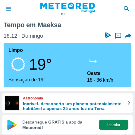
Tempo em Maeksa
de
18:12
Domingo
...
 da
empo.pt) foi
Limpo
or
19°
is para
e as
 fornecidas
Oeste
 qualidade.
Sensação de 19°
18
36 km/h
r a este
s das
opções:
Astronomia
Incrível: descoberto um planeta potencialmente
ookies e
habitável a apenas 25 anos-luz da Terra
 forma
Descarregue
GRÁTIS
a app da
Instalar
e digital
Meteored!
da,