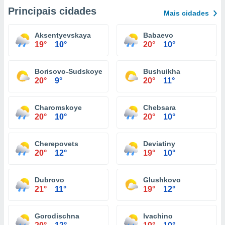
Principais cidades
Mais cidades
Aksentyevskaya
Babaevo
19°
10°
20°
10°
Borisovо-Sudskoye
Bushuikha
20°
9°
20°
11°
Charomskoye
Chebsara
20°
10°
20°
10°
Cherepovets
Deviatiny
20°
12°
19°
10°
Dubrovo
Glushkovo
21°
11°
19°
12°
Gorodischna
Ivachino