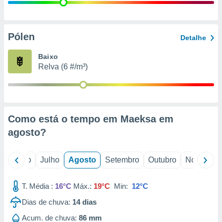
conteúdos.
ção
Pólen
Detalhe
ão através
de
Baixo
,
Relva (6 #/m³)
 e
dos,
publicidade
s, estudos
Como está o tempo em Maeksa em
a e
mento de
agosto
?
ossos 1199
o
Junho
Julho
Agosto
Setembro
Outubro
Novembro
eiros
T. Média :
16°C
Máx.:
19°C
Min:
12°C
Dias de chuva:
14
dias
Acum. de chuva:
86 mm