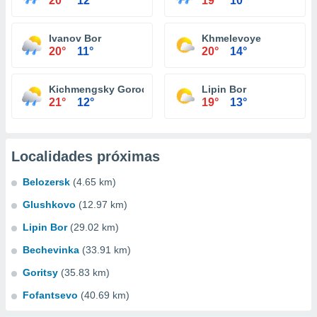
20°
12°
19°
10°
Ivanov Bor
Khmelevoye
20°
11°
20°
14°
Kichmengsky Gorodok
Lipin Bor
21°
12°
19°
13°
Localidades próximas
Belozersk
(4.65 km)
Glushkovo
(12.97 km)
Lipin Bor
(29.02 km)
Bechevinka
(33.91 km)
Goritsy
(35.83 km)
Fofantsevo
(40.69 km)