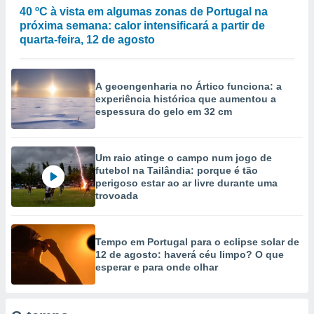
selecionar
40 ºC à vista em algumas zonas de Portugal na
próxima semana: calor intensificará a partir de
a, criar
quarta-feira, 12 de agosto
personalizar
tilizar
selecionar
A geoengenharia no Ártico funciona: a
experiência histórica que aumentou a
dos, medir
espessura do gelo em 32 cm
nho da
, medir o
o dos
Um raio atinge o campo num jogo de
r os
futebol na Tailândia: porque é tão
ravés de
perigoso estar ao ar livre durante uma
s ou
trovoada
s de dados
es fontes,
 e melhorar
Tempo em Portugal para o eclipse solar de
ilizar dados
12 de agosto: haverá céu limpo? O que
ara
esperar e para onde olhar
conteúdos.
ção