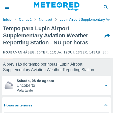
de
Início
Canadá
Nunavut
Lupin Airport Supplementary Avia
 da
empo.pt) foi
Tempo para Lupin Airport
or
Supplementary Aviation Weather
is para
e as
Reporting Station - NU por horas
 fornecidas
 qualidade.
HOJE
AMANHÃ
SEG. 10
TER. 11
QUA. 12
QUI. 13
SEX. 14
SÁB. 15
DOM
r a este
s das
A previsão do tempo por horas: Lupin Airport
opções:
Supplementary Aviation Weather Reporting Station
ookies e
 forma
Sábado, 08 de agosto
Encoberto
Pela tarde
e digital
da,
m
 recolhidas
Horas anteriores
cookies ou