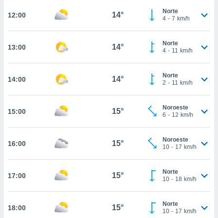
Norte
, permite-
14°
12:00
4
-
7
km/h
ar a nossa
ara
ACEITAR
 fornecer-
Norte
E
14°
13:00
os de alta
4
-
11
km/h
CONTINUAR
sem
sto.
Norte
CONFIGURAÇÕES
14°
14:00
o botão
2
-
11
km/h
ontinuar",
r ao
Noroeste
itando a
15°
15:00
6
-
12
km/h
de todos os
óprios ou
parceiros,
Noroeste
15°
16:00
10
-
17
km/h
rmitem
lisar o
nto no
Norte
15°
em como
17:00
10
-
18
km/h
 um perfil
para lhe
licidade e
Norte
15°
18:00
10
-
17
km/h