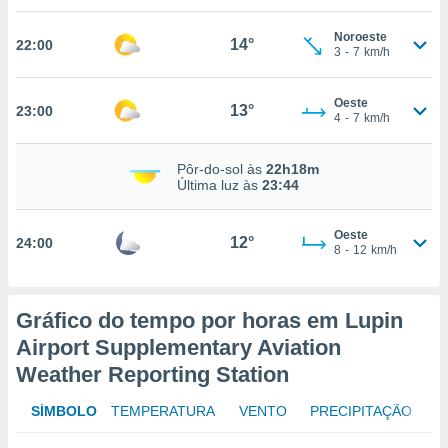
osso site
este caso,
Noroeste
14°
lo de que
22:00
3
-
7
km/h
talaremos
s para
Oeste
13°
23:00
4
-
7
km/h
a navegação
, mas não
s cookies
Pôr-do-sol às
22h18m
ar o
Última luz às
23:44
nto ou
ntar
 ou
Oeste
12°
24:00
8
-
12
km/h
dos,
ssa
ublicidade
Gráfico do tempo por horas em Lupin
Airport Supplementary Aviation
ada. Pode
nstalação de
Weather Reporting Station
ceder ao
ite através
SÍMBOLO
TEMPERATURA
VENTO
PRECIPITAÇÃO
atura,
 botão