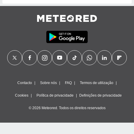
 para
a, utilizar
selecionar
a, criar
personalizar
tilizar
selecionar
dos, medir
nho da
, medir o
o dos
Contacto
Sobre nós
FAQ
Termos de utilização
r os
ravés de
Cookies
Política de privacidade
Definições de privacidade
s ou
s de dados
© 2026 Meteored. Todos os direitos reservados
es fontes,
 e melhorar
ilizar dados
ara