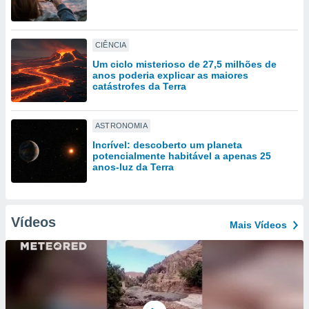
tar a
de cookies,
uar a
osso site
CIÊNCIA
este caso,
Um ciclo misterioso de 27,5 milhões de
lo de que
anos poderia explicar as maiores
talaremos
catástrofes da Terra
s para
a navegação
ASTRONOMIA
, mas não
Incrível: descoberto um planeta
s cookies
potencialmente habitável a apenas 25
ar o
anos-luz da Terra
nto ou
ntar
 ou
Vídeos
Mais Vídeos
dos,
ssa
ublicidade
ada. Pode
nstalação de
ceder ao