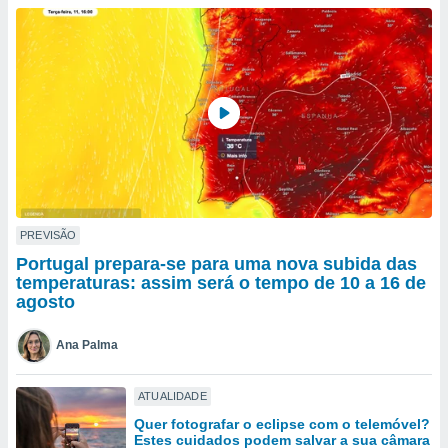
para lhe
licidade e
ados com
esmo. Pode
ais
s na nossa
 Cookies
e
u
nto a
omento,
 botão
de cookies
PREVISÃO
na parte
Portugal prepara-se para uma nova subida das
nossa
temperaturas: assim será o tempo de 10 a 16 de
.
agosto
IVAMENTE,
Ana Palma
as
ATUALIDADE
tes a
Quer fotografar o eclipse com o telemóvel?
Estes cuidados podem salvar a sua câmara