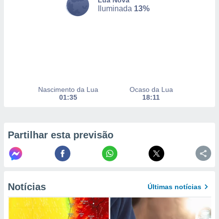
Lua Nova
selecionar
Iluminada
13%
a, criar
personalizar
tilizar
selecionar
dos, medir
nho da
Nascimento da Lua
Ocaso da Lua
, medir o
01:35
18:11
o dos
r os
ravés de
Partilhar esta previsão
s ou
s de dados
es fontes,
 e melhorar
ilizar dados
ara
Notícias
Últimas notícias
conteúdos.
ção