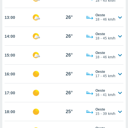
18
-
45
km/h
osso site
este caso,
lo de que
Oeste
26°
13:00
talaremos
18
-
46
km/h
s para
Oeste
a navegação
26°
14:00
18
-
45
km/h
, mas não
s cookies
ar o
Oeste
26°
15:00
nto ou
18
-
46
km/h
ntar
 ou
Oeste
26°
16:00
17
-
45
km/h
dos,
ssa
ublicidade
Oeste
26°
17:00
16
-
41
km/h
ada. Pode
nstalação de
Oeste
ceder ao
25°
18:00
15
-
39
km/h
ite através
atura,
 botão