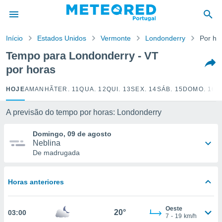
de
Início
Estados Unidos
Vermonte
Londonderry
Por ho
 da
empo.pt) foi
Tempo para Londonderry - VT
or
por horas
is para
e as
 fornecidas
HOJE
AMANHÃ
TER. 11
QUA. 12
QUI. 13
SEX. 14
SÁB. 15
DOMO. 16
S
 qualidade.
r a este
A previsão do tempo por horas: Londonderry
s das
opções:
Domingo, 09 de agosto
Neblina
ookies e
De madrugada
 forma
e digital
Horas anteriores
da,
m
 recolhidas
Oeste
20°
03:00
cookies ou
7
-
19
km/h