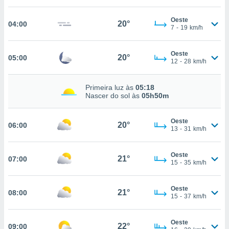
, permite-
Oeste
ar a nossa
20°
04:00
7
-
19
km/h
ara
ACEITAR
 fornecer-
E
os de alta
Oeste
CONTINUAR
20°
05:00
sem
12
-
28
km/h
sto.
CONFIGURAÇÕES
o botão
Primeira luz às
05:18
Nascer do sol às
05h50m
ontinuar",
r ao
itando a
Oeste
20°
06:00
de todos os
13
-
31
km/h
óprios ou
parceiros,
rmitem
Oeste
21°
07:00
15
-
35
km/h
lisar o
nto no
em como
Oeste
21°
08:00
 um perfil
15
-
37
km/h
para lhe
licidade e
Oeste
22°
09:00