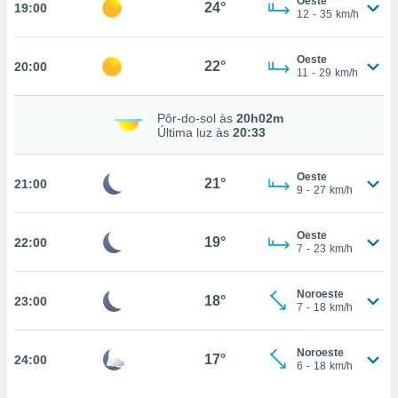
Oeste
24°
19:00
12
-
35
km/h
nto, nós e
Oeste
22°
20:00
11
-
29
km/h
arceiros
cookies,
ores únicos
Pôr-do-sol às
20h02m
ias
Última luz às
20:33
s para
 aceder e
dados
Oeste
21°
21:00
9
-
27
km/h
ais como a
 este sitio
eços IP e
Oeste
19°
22:00
ores de
7
-
23
km/h
possível
es possam
Noroeste
18°
23:00
7
-
18
km/h
os seus
oais com
nteresse
Noroeste
17°
24:00
o qual se
6
-
18
km/h
ara tal,
 o seu