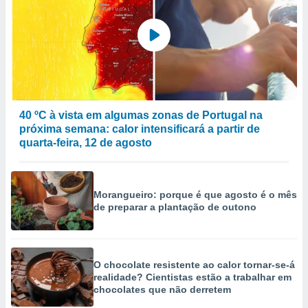
ão através
de
,
 e
dos,
publicidade
s, estudos
40 ºC à vista em algumas zonas de Portugal na
a e
próxima semana: calor intensificará a partir de
mento de
quarta-feira, 12 de agosto
ossos 1199
eiros
Morangueiro: porque é que agosto é o mês
de preparar a plantação de outono
O chocolate resistente ao calor tornar-se-á
realidade? Cientistas estão a trabalhar em
chocolates que não derretem