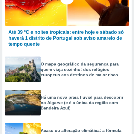
ão através
de
,
 e
Até 39 ºC e noites tropicais: entre hoje e sábado só
haverá 1 distrito de Portugal sob aviso amarelo de
dos,
publicidade
tempo quente
s, estudos
a e
mento de
O mapa geográfico da segurança para
quem viaja sozinho: dos refúgios
europeus aos destinos de maior risco
ossos 1199
eiros
Há uma nova praia fluvial para descobrir
no Algarve (e é a única da região com
Bandeira Azul)
Acaso ou alteração climática: a fórmula