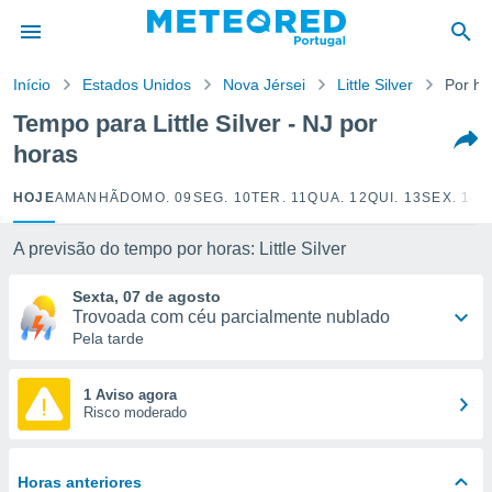
de
Início
Estados Unidos
Nova Jérsei
Little Silver
Por ho
 da
empo.pt) foi
Tempo para Little Silver - NJ por
or
horas
is para
e as
 fornecidas
HOJE
AMANHÃ
DOMO. 09
SEG. 10
TER. 11
QUA. 12
QUI. 13
SEX. 14
S
 qualidade.
r a este
A previsão do tempo por horas: Little Silver
s das
opções:
Sexta, 07 de agosto
Trovoada com céu parcialmente nublado
ookies e
Pela tarde
 forma
e digital
1 Aviso agora
Risco moderado
da,
m
 recolhidas
cookies ou
Horas anteriores