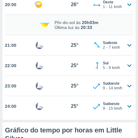
Oeste
26°
20:00
1
-
11
km/h
nto, nós e
Pôr-do-sol às
20h03m
arceiros
Última luz às
20:33
cookies,
ores únicos
Sudeste
ias
25°
21:00
2
-
7
km/h
s para
 aceder e
dados
Sul
25°
22:00
ais como a
5
-
9
km/h
 este sitio
eços IP e
Sudoeste
ores de
25°
23:00
9
-
14
km/h
possível
es possam
Sudoeste
25°
24:00
os seus
9
-
15
km/h
oais com
nteresse
o qual se
Gráfico do tempo por horas em Little
ara tal,
 o seu