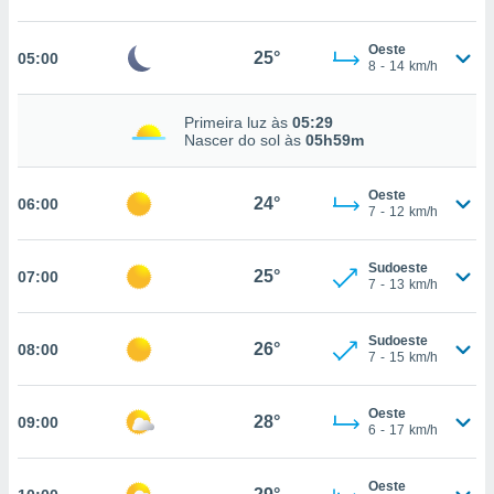
, permite-
ar a nossa
Oeste
25°
05:00
8
-
14
km/h
ara
ACEITAR
 fornecer-
E
os de alta
Primeira luz às
05:29
CONTINUAR
sem
Nascer do sol às
05h59m
sto.
CONFIGURAÇÕES
o botão
Oeste
24°
06:00
ontinuar",
7
-
12
km/h
r ao
itando a
Sudoeste
de todos os
25°
07:00
7
-
13
km/h
óprios ou
parceiros,
rmitem
Sudoeste
26°
08:00
lisar o
7
-
15
km/h
nto no
em como
Oeste
 um perfil
28°
09:00
6
-
17
km/h
para lhe
licidade e
Oeste