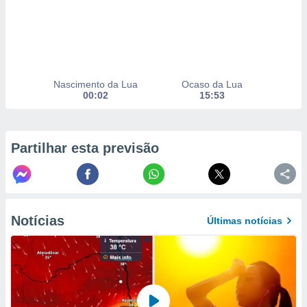
selecionar
a, criar
personalizar
tilizar
selecionar
Nascimento da Lua
Ocaso da Lua
00:02
15:53
dos, medir
nho da
, medir o
o dos
Partilhar esta previsão
r os
ravés de
s ou
s de dados
es fontes,
Notícias
Últimas notícias
 e melhorar
ilizar dados
ara
conteúdos.
ção