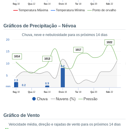
da em
Seg
10
Qua
12
Sex
14
Dom
16
Ter
18
Qui
20
Sáb
22
 recolhidas
Temperatura Máxima
Temperatura Mínima
Ponto de orvalho
 cookies ou
logias
s, permite-
Gráficos de Precipitação – Névoa
iar a nossa
de para
Chuva, neve e nebulosidade para os próximos 14 dias
ACEITAR
1
a fornecer-
20
E
1022
dos de alta
CONTINUAR
1017
ade sem
15
r custo.
1014
1013
CONFIGURAÇÕES
5
10
 no botão
8.2
continuar",
eder ao
5
2.3
ceitando a
0.9
0.2
mm
de todos os
róprios ou
Seg
10
Qua
12
Sex
14
Dom
16
Ter
18
Qui
20
Sáb
22
 parceiros,
Chuva
Nuvens (%)
Pressão
permitem
analisar o
mento no
Gráfico de Vento
 bem como
Velocidade média, direção e rajadas de vento para os próximos 14 dias
r um perfil