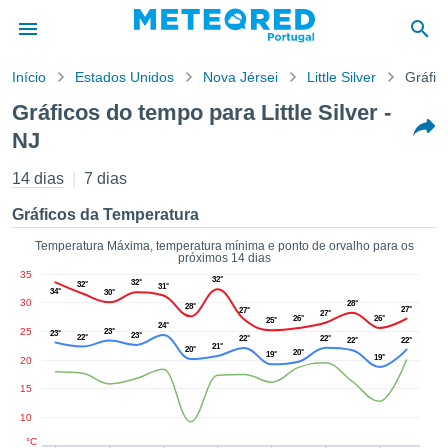
Início
Estados Unidos
Nova Jérsei
Little Silver
Gráfic
o de
Gráficos do tempo para Little Silver -
cidade
NJ
eúdo da
empo.pt) foi
14 dias
7 dias
ado por
nais para
Gráficos da Temperatura
r que as
 fornecidas
Temperatura Máxima, temperatura mínima e ponto de orvalho para os
 qualidade.
próximos 14 dias
er a este
35
32°
32°
32°
31°
avés das
34°
30°
30
28°
28°
s opções:
27°
27°
27°
26°
26°
25°
24°
25
23°
23°
23°
22°
22°
22°
22°
22°
21°
cookies e
20°
20°
19°
19°
20
de forma
uita
15
ade digital
10
lizada,
°C