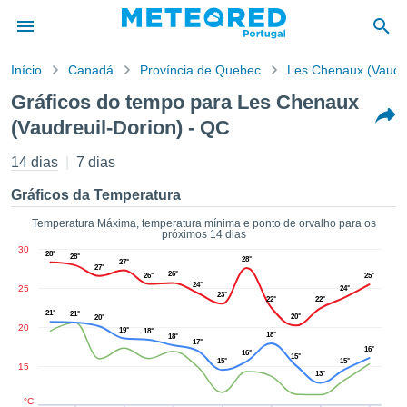
Início
Canadá
Província de Quebec
Les Chenaux (Vaudre
o de
Gráficos do tempo para Les Chenaux
cidade
(Vaudreuil-Dorion) - QC
eúdo da
empo.pt) foi
14 dias
7 dias
ado por
nais para
Gráficos da Temperatura
r que as
 fornecidas
Temperatura Máxima, temperatura mínima e ponto de orvalho para os
 qualidade.
próximos 14 dias
er a este
30
28°
28°
28°
27°
avés das
27°
26°
26°
25°
s opções:
24°
25
24°
23°
22°
22°
21°
21°
cookies e
20°
20°
20
19°
18°
de forma
18°
18°
17°
16°
uita
16°
15°
15°
15°
15
13°
ade digital
lizada,
°C