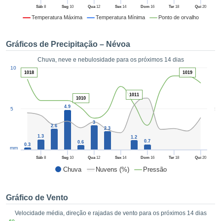
da em
Sáb
8
Seg
10
Qua
12
Sex
14
Dom
16
Ter
18
Qui
20
 recolhidas
Temperatura Máxima
Temperatura Mínima
Ponto de orvalho
 cookies ou
logias
s, permite-
Gráficos de Precipitação – Névoa
iar a nossa
de para
Chuva, neve e nebulosidade para os próximos 14 dias
ACEITAR
1
a fornecer-
10
E
1018
1019
dos de alta
CONTINUAR
ade sem
1011
r custo.
1010
CONFIGURAÇÕES
4.9
5
5
 no botão
continuar",
3
2.6
2.3
eder ao
1.3
1.2
ceitando a
0.7
0.6
0.3
mm
de todos os
róprios ou
Sáb
8
Seg
10
Qua
12
Sex
14
Dom
16
Ter
18
Qui
20
 parceiros,
Chuva
Nuvens (%)
Pressão
permitem
analisar o
mento no
Gráfico de Vento
 bem como
Velocidade média, direção e rajadas de vento para os próximos 14 dias
r um perfil