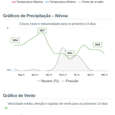
da em
Temperatura Máxima
Temperatura Mínima
Ponto de orvalho
 recolhidas
 cookies ou
Gráficos de Precipitação – Névoa
logias
s, permite-
Chuva, neve e nebulosidade para os próximos 14 dias
iar a nossa
1
5
de para
1017
ACEITAR
a fornecer-
E
dos de alta
1014
CONTINUAR
ade sem
1013
5
r custo.
1011
CONFIGURAÇÕES
 no botão
continuar",
eder ao
mm
ceitando a
Seg
10
Qua
12
Sex
14
Dom
16
Ter
18
Qui
20
Sáb
22
de todos os
Nuvens (%)
Pressão
róprios ou
 parceiros,
permitem
Gráfico de Vento
analisar o
mento no
Velocidade média, direção e rajadas de vento para os próximos 14 dias
 bem como
50
r um perfil