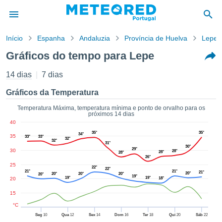
Início
Espanha
Andaluzia
Província de Huelva
Lepe
o de
Gráficos do tempo para Lepe
cidade
eúdo da
14 dias
7 dias
empo.pt) foi
ado por
Gráficos da Temperatura
nais para
r que as
Temperatura Máxima, temperatura mínima e ponto de orvalho para os
próximos 14 dias
 fornecidas
40
 qualidade.
35°
35°
er a este
34°
35
33°
33°
32°
32°
31°
avés das
30°
29°
30
28°
28°
28°
s opções:
26°
25
22°
22°
21°
21°
cookies e
21°
20°
20°
20°
20°
20°
19°
19°
19°
20
18°
de forma
uita
15
ade digital
°C
lizada,
Seg
10
Qua
12
Sex
14
Dom
16
Ter
18
Qui
20
Sáb
22