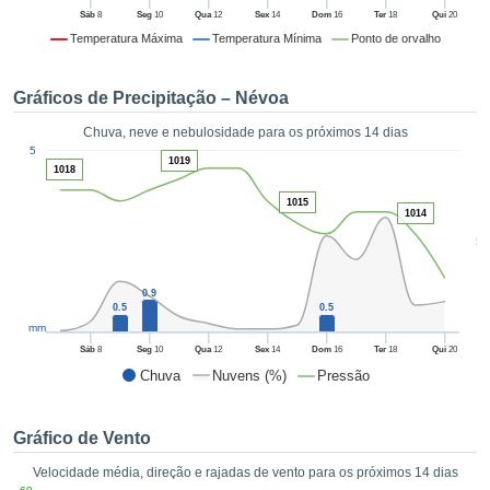
da em
Sáb
8
Seg
10
Qua
12
Sex
14
Dom
16
Ter
18
Qui
20
 recolhidas
Temperatura Máxima
Temperatura Mínima
Ponto de orvalho
 cookies ou
logias
s, permite-
Gráficos de Precipitação – Névoa
iar a nossa
de para
Chuva, neve e nebulosidade para os próximos 14 dias
ACEITAR
1
a fornecer-
5
E
1019
dos de alta
1018
CONTINUAR
ade sem
1015
r custo.
1014
CONFIGURAÇÕES
5
 no botão
continuar",
eder ao
0.9
ceitando a
0.5
0.5
mm
de todos os
róprios ou
Sáb
8
Seg
10
Qua
12
Sex
14
Dom
16
Ter
18
Qui
20
 parceiros,
Chuva
Nuvens (%)
Pressão
permitem
analisar o
mento no
Gráfico de Vento
 bem como
Velocidade média, direção e rajadas de vento para os próximos 14 dias
r um perfil