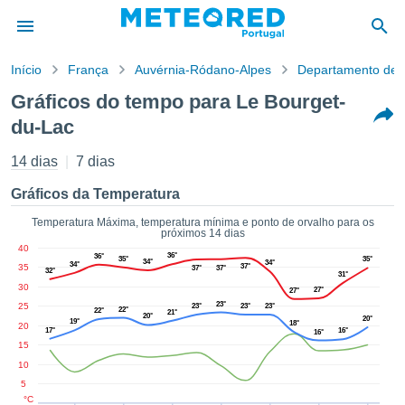
Início
França
Auvérnia-Ródano-Alpes
Departamento de 
o de
Gráficos do tempo para Le Bourget-
cidade
du-Lac
eúdo da
empo.pt) foi
14 dias
7 dias
ado por
nais para
Gráficos da Temperatura
r que as
 fornecidas
Temperatura Máxima, temperatura mínima e ponto de orvalho para os
 qualidade.
próximos 14 dias
er a este
40
36°
36°
35°
35°
avés das
34°
34°
34°
35
37°
37°
37°
32°
31°
s opções:
30
27°
27°
23°
25
23°
23°
23°
22°
22°
21°
cookies e
20°
20°
19°
18°
20
17°
16°
de forma
16°
15
uita
10
ade digital
5
lizada,
°C