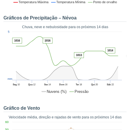
da em
Temperatura Máxima
Temperatura Mínima
Ponto de orvalho
 recolhidas
 cookies ou
Gráficos de Precipitação – Névoa
logias
s, permite-
Chuva, neve e nebulosidade para os próximos 14 dias
iar a nossa
1
5
de para
ACEITAR
a fornecer-
1016
1016
E
dos de alta
CONTINUAR
ade sem
1014
1013
5
r custo.
CONFIGURAÇÕES
 no botão
continuar",
eder ao
mm
ceitando a
Seg
10
Qua
12
Sex
14
Dom
16
Ter
18
Qui
20
Sáb
22
de todos os
Nuvens (%)
Pressão
róprios ou
 parceiros,
permitem
Gráfico de Vento
analisar o
mento no
Velocidade média, direção e rajadas de vento para os próximos 14 dias
 bem como
60
r um perfil
50