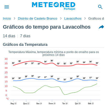
Início
Distrito de Castelo Branco
Lavacolhos
Gráficos de
o de
Gráficos do tempo para Lavacolhos
cidade
eúdo da
14 dias
7 dias
empo.pt) foi
ado por
Gráficos da Temperatura
nais para
r que as
Temperatura Máxima, temperatura mínima e ponto de orvalho para os
próximos 14 dias
 fornecidas
40
 qualidade.
35°
35°
34°
34°
34°
34°
35
33°
33°
37°
32°
32°
32°
37°
37°
er a este
30
avés das
25
s opções:
18°
18°
18°
18°
20
17°
17°
17°
16°
16°
16°
16°
16°
15°
15°
15
cookies e
10
de forma
5
uita
0
ade digital
°C
lizada,
Seg
10
Qua
12
Sex
14
Dom
16
Ter
18
Qui
20
Sáb
22