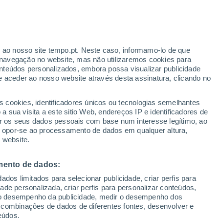
as Talas
VENTO
PRECIPITAÇÃO
r ao nosso site tempo.pt. Neste caso, informamo-lo de que
12
15
18
21
00
03
06
09
12
15
18
21
00
navegação no website, mas não utilizaremos cookies para
nteúdos personalizados, embora possa visualizar publicidade
e aceder ao nosso website através desta assinatura, clicando no
s cookies, identificadores únicos ou tecnologias semelhantes
13°
 sua visita a este sitio Web, endereços IP e identificadores de
11°
r os seus dados pessoais com base num interesse legítimo, ao
11°
11°
10°
ou opor-se ao processamento de dados em qualquer altura,
8°
 website.
7°
6°
5°
5°
mento de dados:
3°
3°
2°
dos limitados para selecionar publicidade, criar perfis para
idade personalizada, criar perfis para personalizar conteúdos,
ir o desempenho da publicidade, medir o desempenho dos
 combinações de dados de diferentes fontes, desenvolver e
eúdos.