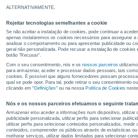
Gráfico do tempo por horas em L
ALTERNATIVAMENTE,
SÍMBOLO
TEMPERATURA
Rejeitar tecnologias semelhantes a cookie
Se não aceitar a instalação de cookies, pode continuar a acede
00
03
06
09
12
15
18
21
00
03
06
09
apenas instalaremos os cookies necessários para assegurar a 
analisar o comportamento ou para apresentar publicidade ou co
geral não personalizada. Pode recusar a instalação de cookies 
botão "Recusar".
Com o seu consentimento, nós e os
nossos parceiros
utilizamo
13°
12°
para armazenar, aceder e processar dados pessoais, tais como a
11°
cookies. É possível que alguns fornecedores possam processa
11°
10°
10°
9°
qual se pode opor. Para tal, pode retirar o seu consentimento 
9°
9°
8°
clicando em “
Definições
” ou na nossa
Política de Cookies
neste
6°
Nós e os nossos parceiros efetuamos o seguinte trata
Armazenar e/ou aceder a informações num dispositivo, utilizar da
publicidade personalizada, utilizar perfis para selecionar public
utilizar perfis para selecionar conteúdos personalizados, med
conteúdos, compreender os públicos através de estatísticas ou
melhorar serviços, utilizar dados limitados para selecionar cont