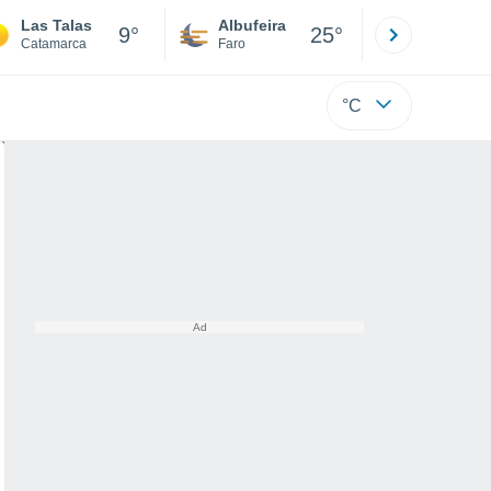
Las Talas
Albufeira
Lisboa
9°
25°
Catamarca
Faro
Lisboa
°C