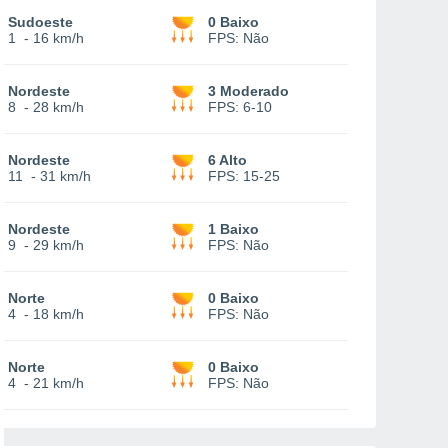
Sudoeste
0 Baixo
1
-
16 km/h
FPS:
Não
Nordeste
3 Moderado
8
-
28 km/h
FPS:
6-10
Nordeste
6 Alto
11
-
31 km/h
FPS:
15-25
Nordeste
1 Baixo
9
-
29 km/h
FPS:
Não
Norte
0 Baixo
4
-
18 km/h
FPS:
Não
Norte
0 Baixo
4
-
21 km/h
FPS:
Não