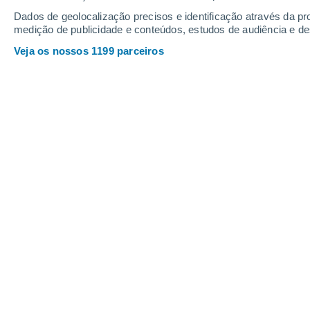
Sexta
7
Sábado
8
Dados de geolocalização precisos e identificação através da pr
medição de publicidade e conteúdos, estudos de audiência e d
Veja os nossos 1199 parceiros
A previsão do tempo por horas: Las
SEXTA, 07 DE AGOSTO
O dia todo
Nuvens dispersas
Nascer do sol às
08h01m
Pôr-do-sol às
18h57m
Primeira luz às
07:36
Última luz às
19:22
Fase Lunar