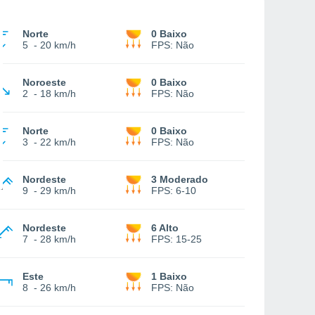
Norte
0 Baixo
5
-
20 km/h
FPS:
Não
Noroeste
0 Baixo
2
-
18 km/h
FPS:
Não
Norte
0 Baixo
3
-
22 km/h
FPS:
Não
Nordeste
3 Moderado
9
-
29 km/h
FPS:
6-10
Nordeste
6 Alto
7
-
28 km/h
FPS:
15-25
Este
1 Baixo
8
-
26 km/h
FPS:
Não