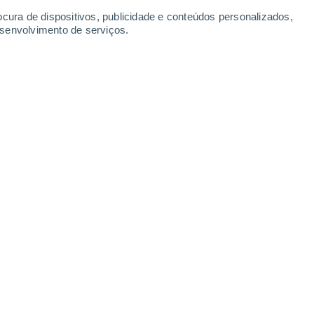
Domingo
9
ocura de dispositivos, publicidade e conteúdos personalizados,
esenvolvimento de serviços.
 Talas
9°
Parcialmente nublado
02:00
Sensação T.
9°
8°
Parcialmente nublado
05:00
Sensação T.
9°
6°
Nuvens dispersas
08:00
Sensação T.
7°
11°
Limpo
11:00
Sensação T.
11°