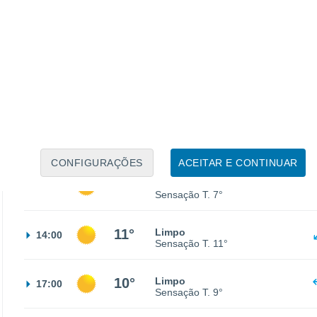
3°
Céu limpo
02:00
Sensação T.
2°
3°
Céu limpo
05:00
Sensação T.
4°
2°
Limpo
08:00
Sensação T.
3°
CONFIGURAÇÕES
ACEITAR E CONTINUAR
8°
Limpo
11:00
Sensação T.
7°
11°
Limpo
14:00
Sensação T.
11°
10°
Limpo
17:00
Sensação T.
9°