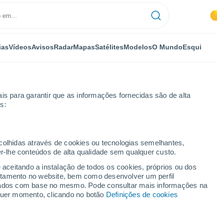
ias
Vídeos
Avisos
Radar
Mapas
Satélites
Modelos
O Mundo
Esqui
is para garantir que as informações fornecidas são de alta
s:
las
Por horas
ecolhidas através de cookies ou tecnologias semelhantes,
er-lhe conteúdos de alta qualidade sem qualquer custo.
por horas
e aceitando a instalação de todos os cookies, próprios ou dos
rtamento no website, bem como desenvolver um perfil
lizados com base no mesmo. Pode consultar mais informações na
lquer momento, clicando no botão
Definições de cookies