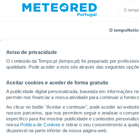
O tempo
Notíc
Aviso de privacidade
O conteúdo da Tempo.pt (tempo.pt) foi preparado por profissiona
qualidade. Pode aceder a este site através das seguintes opçõe
Aceitar cookies e aceder de forma gratuita
Início
Argentina
Província de Catamarca
Las Ta
A publicidade digital personalizada, baseada em informações r
permite-nos financiar a nossa atividade para continuar a fornec
Tempo para Las Talas 
Ao clicar no botão "Aceitar e continuar", pode aceder ao websit
nossos parceiros, que nos permitem seguir e analisar o compo
específico para lhe mostrar publicidade e conteúdos persona
O Tempo 1 - 7 Dias
Por horas
nossa
Política de Cookies
e retirar o seu consentimento a qua
disponível na parte inferior da nossa página web.