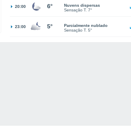
6°
Nuvens dispersas
20:00
Sensação T.
7°
5°
Parcialmente nublado
23:00
Sensação T.
5°