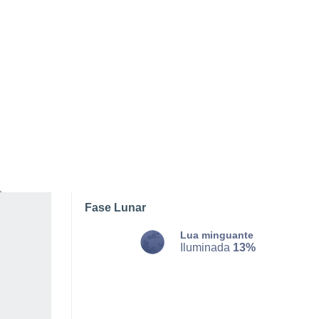
DOMINGO, 09 DE AGOSTO
O dia todo
Nuvens dispersas
Nascer do sol às
07h59m
Pôr-do-sol às
18h58m
Primeira luz às
07:35
Última luz às
19:23
Fase Lunar
Lua minguante
Iluminada
13%