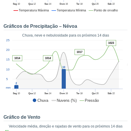
da em
Seg
10
Qua
12
Sex
14
Dom
16
Ter
18
Qui
20
Sáb
22
 recolhidas
Temperatura Máxima
Temperatura Mínima
Ponto de orvalho
 cookies ou
logias
s, permite-
Gráficos de Precipitação – Névoa
iar a nossa
de para
Chuva, neve e nebulosidade para os próximos 14 dias
ACEITAR
1
a fornecer-
25
E
1023
dos de alta
CONTINUAR
20
ade sem
1017
r custo.
1014
1014
15
CONFIGURAÇÕES
5
 no botão
10
10
continuar",
eder ao
5
ceitando a
2
mm
de todos os
róprios ou
Seg
10
Qua
12
Sex
14
Dom
16
Ter
18
Qui
20
Sáb
22
 parceiros,
Chuva
Nuvens (%)
Pressão
permitem
analisar o
mento no
Gráfico de Vento
 bem como
Velocidade média, direção e rajadas de vento para os próximos 14 dias
r um perfil