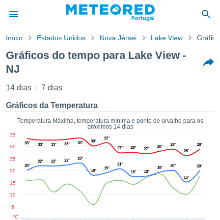
Início
Estados Unidos
Nova Jérsei
Lake View
Gráfic
o de
Gráficos do tempo para Lake View -
cidade
NJ
eúdo da
empo.pt) foi
14 dias
7 dias
ado por
nais para
Gráficos da Temperatura
r que as
 fornecidas
Temperatura Máxima, temperatura mínima e ponto de orvalho para os
 qualidade.
próximos 14 dias
er a este
35
32°
30°
avés das
34°
33°
33°
33°
33°
29°
29°
30
28°
28°
27°
27°
26°
s opções:
25
23°
22°
22°
22°
21°
20°
20°
20°
19°
19°
20
cookies e
18°
18°
18°
15°
de forma
15
uita
10
ade digital
5
lizada,
°C