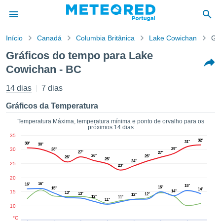
Início
Canadá
Columbia Britânica
Lake Cowichan
Gr
o de
Gráficos do tempo para Lake
cidade
Cowichan - BC
eúdo da
empo.pt) foi
14 dias
7 dias
ado por
nais para
Gráficos da Temperatura
r que as
 fornecidas
Temperatura Máxima, temperatura mínima e ponto de orvalho para os
 qualidade.
próximos 14 dias
er a este
35
32°
31°
avés das
30°
30°
30
29°
28°
s opções:
27°
27°
26°
26°
26°
25°
24°
25
23°
cookies e
20
de forma
16°
16°
15°
15°
15°
14°
uita
15
14°
13°
13°
12°
12°
12°
11°
11°
ade digital
10
lizada,
°C