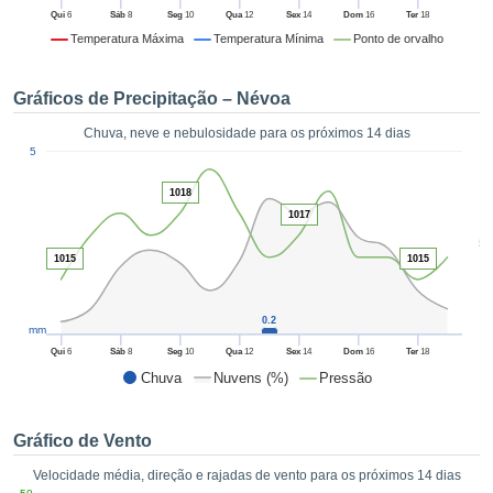
da em
Qui
6
Sáb
8
Seg
10
Qua
12
Sex
14
Dom
16
Ter
18
 recolhidas
Temperatura Máxima
Temperatura Mínima
Ponto de orvalho
 cookies ou
logias
s, permite-
Gráficos de Precipitação – Névoa
iar a nossa
de para
Chuva, neve e nebulosidade para os próximos 14 dias
ACEITAR
1
a fornecer-
5
E
dos de alta
CONTINUAR
ade sem
1018
r custo.
1017
CONFIGURAÇÕES
5
 no botão
1015
1015
continuar",
eder ao
ceitando a
0.2
mm
de todos os
róprios ou
Qui
6
Sáb
8
Seg
10
Qua
12
Sex
14
Dom
16
Ter
18
 parceiros,
Chuva
Nuvens (%)
Pressão
permitem
analisar o
mento no
Gráfico de Vento
 bem como
Velocidade média, direção e rajadas de vento para os próximos 14 dias
r um perfil