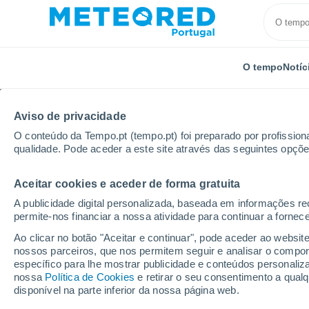
O tempo
Notíc
Aviso de privacidade
O conteúdo da Tempo.pt (tempo.pt) foi preparado por profissiona
qualidade. Pode aceder a este site através das seguintes opçõe
Aceitar cookies e aceder de forma gratuita
Início
Brasil
Estado de Pernambuco
Lagoa Comp
A publicidade digital personalizada, baseada em informações r
permite-nos financiar a nossa atividade para continuar a fornec
Tempo para Lagoa Com
Ao clicar no botão "Aceitar e continuar", pode aceder ao websit
por horas
nossos parceiros, que nos permitem seguir e analisar o compo
específico para lhe mostrar publicidade e conteúdos persona
nossa
Política de Cookies
e retirar o seu consentimento a qua
disponível na parte inferior da nossa página web.
O Tempo 1 - 7 Dias
Por horas