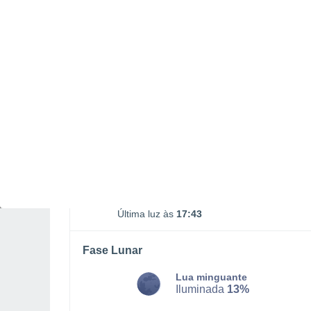
DOMINGO, 09 DE AGOSTO
De madrugada
Chuva fraca com céu
parcialmente nublado
Nascer do sol às
05h32m
Pôr-do-sol às
17h22m
Primeira luz às
05:11
Última luz às
17:43
Fase Lunar
Lua minguante
Iluminada
13%