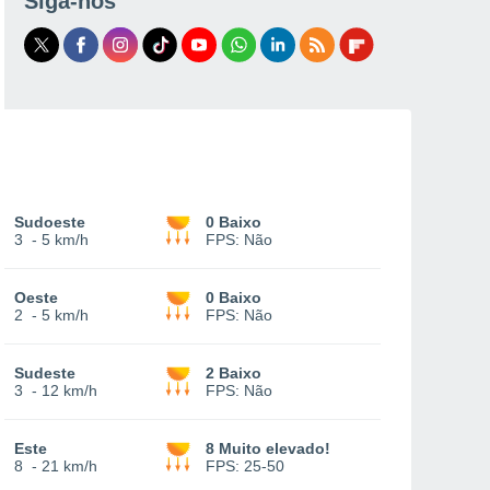
Siga-nos
Sudoeste
0 Baixo
3
-
5 km/h
FPS:
Não
Oeste
0 Baixo
2
-
5 km/h
FPS:
Não
Sudeste
2 Baixo
3
-
12 km/h
FPS:
Não
Este
8 Muito elevado!
8
-
21 km/h
FPS:
25-50