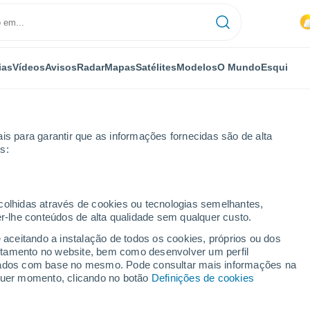
ias
Vídeos
Avisos
Radar
Mapas
Satélites
Modelos
O Mundo
Esqui
is para garantir que as informações fornecidas são de alta
s:
rida - Limoeiro
Por horas
ecolhidas através de cookies ou tecnologias semelhantes,
er-lhe conteúdos de alta qualidade sem qualquer custo.
prida - Limoeiro - PE
e aceitando a instalação de todos os cookies, próprios ou dos
rtamento no website, bem como desenvolver um perfil
lizados com base no mesmo. Pode consultar mais informações na
lquer momento, clicando no botão
Definições de cookies