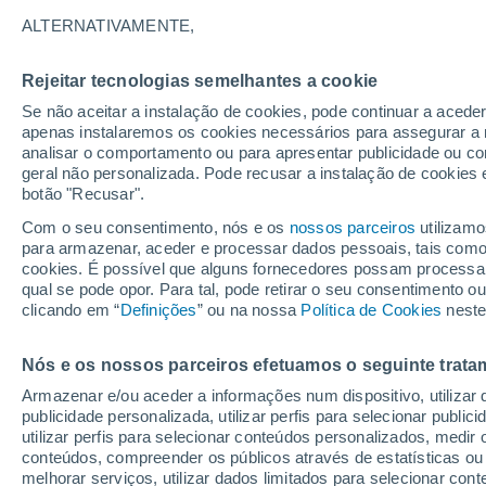
ALTERNATIVAMENTE,
Gráfico do tempo por horas em L
Rejeitar tecnologias semelhantes a cookie
Se não aceitar a instalação de cookies, pode continuar a acede
SÍMBOLO
TEMPERATURA
apenas instalaremos os cookies necessários para assegurar a 
analisar o comportamento ou para apresentar publicidade ou co
00
03
06
09
12
15
18
21
00
03
06
09
geral não personalizada. Pode recusar a instalação de cookies 
botão "Recusar".
Com o seu consentimento, nós e os
nossos parceiros
utilizamo
para armazenar, aceder e processar dados pessoais, tais como a
cookies. É possível que alguns fornecedores possam processa
qual se pode opor. Para tal, pode retirar o seu consentimento 
28°
28°
clicando em “
Definições
” ou na nossa
Política de Cookies
neste
26°
24°
Nós e os nossos parceiros efetuamos o seguinte trata
24°
23°
Armazenar e/ou aceder a informações num dispositivo, utilizar da
21°
publicidade personalizada, utilizar perfis para selecionar public
21°
21°
21°
21°
utilizar perfis para selecionar conteúdos personalizados, med
conteúdos, compreender os públicos através de estatísticas ou
melhorar serviços, utilizar dados limitados para selecionar cont