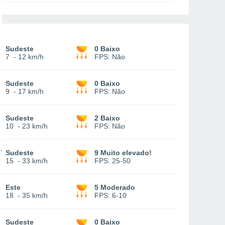
Sudeste
0 Baixo
7
-
12 km/h
FPS:
Não
Sudeste
0 Baixo
9
-
17 km/h
FPS:
Não
Sudeste
2 Baixo
10
-
23 km/h
FPS:
Não
Sudeste
9 Muito elevado!
15
-
33 km/h
FPS:
25-50
Este
5 Moderado
18
-
35 km/h
FPS:
6-10
Sudeste
0 Baixo