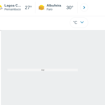
Lagoa Comprida - Limoeiro
Albufeira
Lisboa
27°
30°
Pernambuco
Faro
Lisboa
°C