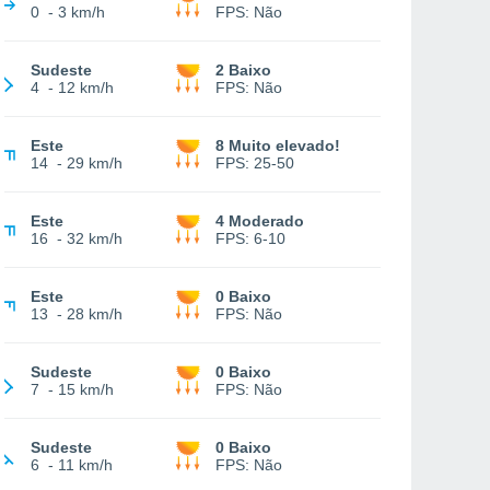
0
-
3 km/h
FPS:
Não
Sudeste
2 Baixo
4
-
12 km/h
FPS:
Não
Este
8 Muito elevado!
14
-
29 km/h
FPS:
25-50
Este
4 Moderado
16
-
32 km/h
FPS:
6-10
Este
0 Baixo
13
-
28 km/h
FPS:
Não
Sudeste
0 Baixo
7
-
15 km/h
FPS:
Não
Sudeste
0 Baixo
6
-
11 km/h
FPS:
Não