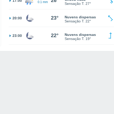
26°
17:00
0.1 mm
Sensação T.
27°
23°
Nuvens dispersas
20:00
Sensação T.
22°
22°
Nuvens dispersas
23:00
Sensação T.
19°