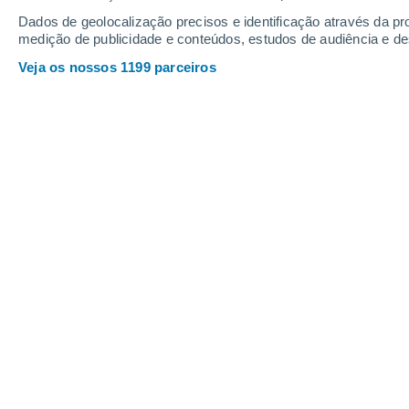
0.6
0.5
Dados de geolocalização precisos e identificação através da pr
0.2
0.1
medição de publicidade e conteúdos, estudos de audiência e d
Sexta
7
Sábado
8
Veja os nossos 1199 parceiros
A previsão do tempo por horas: Lag
SEXTA, 07 DE AGOSTO
Pela tarde
Chuva fraca com céu
parcialmente nublado
Nascer do sol às
05h33m
Pôr-do-sol às
17h22m
Primeira luz às
05:11
Última luz às
17:43