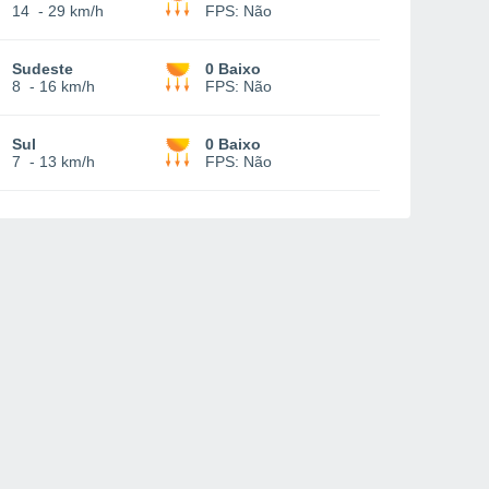
14
-
29 km/h
FPS:
Não
Sudeste
0 Baixo
8
-
16 km/h
FPS:
Não
Sul
0 Baixo
7
-
13 km/h
FPS:
Não