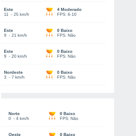
Este
4 Moderado
11
-
25 km/h
FPS:
6-10
Este
0 Baixo
9
-
21 km/h
FPS:
Não
Este
0 Baixo
9
-
20 km/h
FPS:
Não
Nordeste
0 Baixo
3
-
7 km/h
FPS:
Não
Norte
0 Baixo
0
-
4 km/h
FPS:
Não
Oeste
0 Baixo