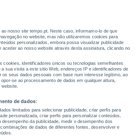
agoa Comprida - Limoeiro
r ao nosso site tempo.pt. Neste caso, informamo-lo de que
VENTO
PRECIPITAÇÃO
navegação no website, mas não utilizaremos cookies para
nteúdos personalizados, embora possa visualizar publicidade
12
15
18
21
00
03
06
09
12
15
18
21
00
e aceder ao nosso website através desta assinatura, clicando no
s cookies, identificadores únicos ou tecnologias semelhantes
 sua visita a este sitio Web, endereços IP e identificadores de
r os seus dados pessoais com base num interesse legítimo, ao
29°
ou opor-se ao processamento de dados em qualquer altura,
28°
27°
 website.
27°
26°
25°
24°
mento de dados:
23°
23°
23°
23°
dos limitados para selecionar publicidade, criar perfis para
22°
22°
idade personalizada, criar perfis para personalizar conteúdos,
ir o desempenho da publicidade, medir o desempenho dos
 combinações de dados de diferentes fontes, desenvolver e
eúdos.
1.1