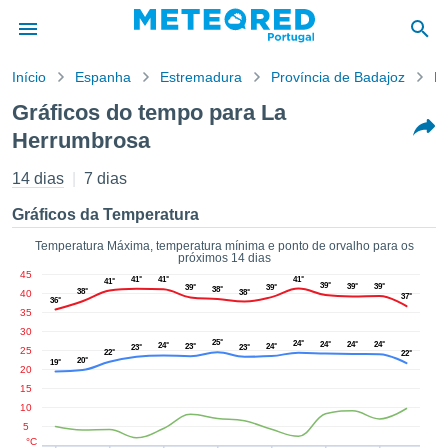
Início
Espanha
Estremadura
Província de Badajoz
L
o de
Gráficos do tempo para La
cidade
Herrumbrosa
eúdo da
empo.pt) foi
14 dias
7 dias
ado por
nais para
Gráficos da Temperatura
r que as
 fornecidas
Temperatura Máxima, temperatura mínima e ponto de orvalho para os
 qualidade.
próximos 14 dias
er a este
45
41°
41°
41°
41°
39°
39°
39°
39°
39°
avés das
38°
38°
40
38°
37°
36°
s opções:
35
30
25°
24°
24°
24°
24°
24°
23°
24°
cookies e
23°
23°
25
22°
22°
20°
19°
de forma
20
uita
15
10
ade digital
5
lizada,
°C