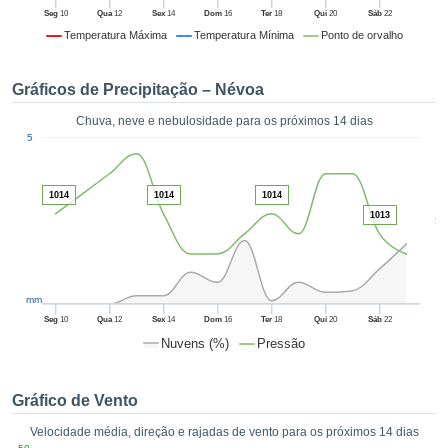
da em
Seg
10
Qua
12
Sex
14
Dom
16
Ter
18
Qui
20
Sáb
22
 recolhidas
Temperatura Máxima
Temperatura Mínima
Ponto de orvalho
 cookies ou
logias
s, permite-
Gráficos de Precipitação – Névoa
iar a nossa
de para
Chuva, neve e nebulosidade para os próximos 14 dias
ACEITAR
1
a fornecer-
5
E
dos de alta
CONTINUAR
ade sem
r custo.
1014
1014
1014
CONFIGURAÇÕES
1013
5
 no botão
continuar",
eder ao
ceitando a
mm
de todos os
róprios ou
Seg
10
Qua
12
Sex
14
Dom
16
Ter
18
Qui
20
Sáb
22
 parceiros,
Nuvens (%)
Pressão
permitem
analisar o
mento no
Gráfico de Vento
 bem como
Velocidade média, direção e rajadas de vento para os próximos 14 dias
r um perfil