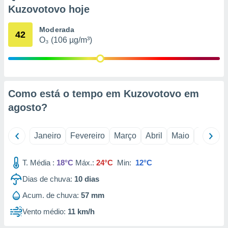
o qual se
Kuzovotovo hoje
ara tal,
 o seu
Moderada
42
to ou opor-
O₃ (106 µg/m³)
essamento
m qualquer
ando em “
 ou na
Como está o tempo em Kuzovotovo em
 Cookies
te.
agosto
?
 nossos
Janeiro
Fevereiro
Março
Abril
Maio
Junho
s o
T. Média :
18°C
Máx.:
24°C
Min:
12°C
o de
Dias de chuva:
10
dias
e/ou aceder
Acum. de chuva:
57 mm
ões num
utilizar
Vento médio:
11 km/h
ados para
publicidade,