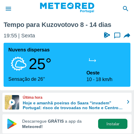
 semana
Tempo para Kuzovotovo 8 - 14 dias
de
19:55
Sexta
...
 da
empo.pt) foi
Nuvens dispersas
or
25°
is para
e as
 fornecidas
Oeste
 qualidade.
Sensação de 26°
10
18 km/h
r a este
s das
opções:
Última hora
Hoje e amanhã poeiras do Saara “invadem”
ookies e
Portugal: risco de trovoadas no Norte e Centro
 forma
aumenta
Descarregue
GRÁTIS
a app da
Instalar
e digital
Meteored!
da,