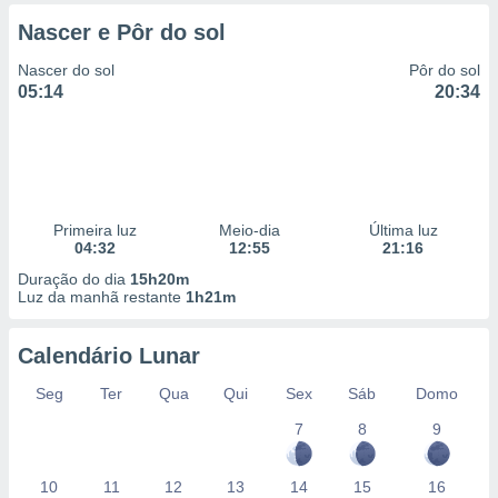
 para
Nascer e Pôr do sol
a, utilizar
Nascer do sol
Pôr do sol
selecionar
05:14
20:34
a, criar
personalizar
tilizar
selecionar
dos, medir
Primeira luz
Meio-dia
Última luz
nho da
04:32
12:55
21:16
, medir o
Duração do dia
15h20m
o dos
Luz da manhã restante
1h21m
r os
ravés de
Calendário Lunar
s ou
Seg
Ter
Qua
Qui
Sex
Sáb
Domo
s de dados
es fontes,
7
8
9
 e melhorar
ilizar dados
ara
10
11
12
13
14
15
16