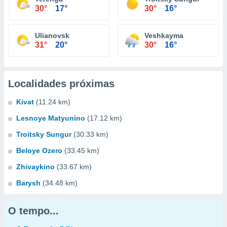
30°
17°
30°
16°
Ulianovsk
Veshkayma
31°
20°
30°
16°
Localidades próximas
Kivat
(11.24 km)
Lesnoye Matyunino
(17.12 km)
Troitsky Sungur
(30.33 km)
Beloye Ozero
(33.45 km)
Zhivaykino
(33.67 km)
Barysh
(34.48 km)
O tempo...