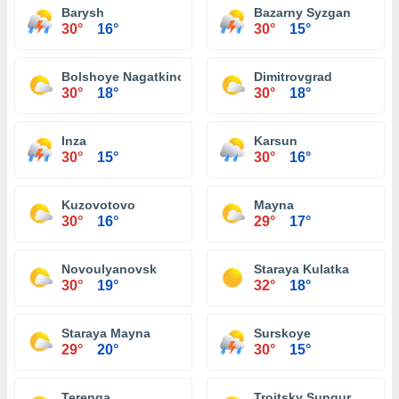
Barysh
Bazarny Syzgan
30°
16°
30°
15°
Bolshoye Nagatkino
Dimitrovgrad
30°
18°
30°
18°
Inza
Karsun
30°
15°
30°
16°
Kuzovotovo
Mayna
30°
16°
29°
17°
Novoulyanovsk
Staraya Kulatka
30°
19°
32°
18°
Staraya Mayna
Surskoye
29°
20°
30°
15°
Terenga
Troitsky Sungur