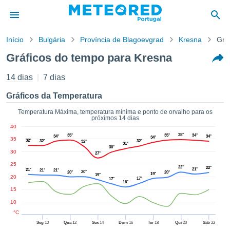
Início
Bulgária
Província de Blagoevgrad
Kresna
Grá
o de
Gráficos do tempo para Kresna
cidade
eúdo da
14 dias
7 dias
empo.pt) foi
ado por
Gráficos da Temperatura
nais para
r que as
Temperatura Máxima, temperatura mínima e ponto de orvalho para os
próximos 14 dias
 fornecidas
40
 qualidade.
35°
35°
35°
34°
34°
34°
34°
35
er a este
32°
32°
32°
32°
31°
30°
avés das
30
27°
s opções:
25
22°
22°
21°
21°
21°
21°
20°
20°
20°
19°
19°
20
cookies e
17°
17°
16°
de forma
15
uita
10
ade digital
°C
lizada,
Seg
10
Qua
12
Sex
14
Dom
16
Ter
18
Qui
20
Sáb
22