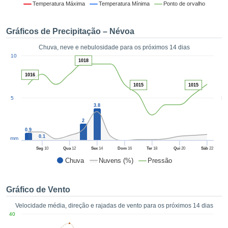
da em
Temperatura Máxima
Temperatura Mínima
Ponto de orvalho
 recolhidas
 cookies ou
Gráficos de Precipitação – Névoa
logias
s, permite-
Chuva, neve e nebulosidade para os próximos 14 dias
iar a nossa
1
10
de para
1018
ACEITAR
a fornecer-
E
1016
dos de alta
CONTINUAR
1015
1015
ade sem
5
5
r custo.
3.8
CONFIGURAÇÕES
 no botão
2
continuar",
0.9
eder ao
0.1
mm
ceitando a
Seg
10
Qua
12
Sex
14
Dom
16
Ter
18
Qui
20
Sáb
22
de todos os
Chuva
Nuvens (%)
Pressão
róprios ou
 parceiros,
permitem
Gráfico de Vento
analisar o
mento no
Velocidade média, direção e rajadas de vento para os próximos 14 dias
 bem como
40
r um perfil