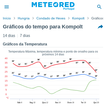
Início
Hungria
Condado de Heves
Kompolt
Gráficos 
o de
Gráficos do tempo para Kompolt
cidade
eúdo da
14 dias
7 dias
empo.pt) foi
ado por
Gráficos da Temperatura
nais para
r que as
Temperatura Máxima, temperatura mínima e ponto de orvalho para os
próximos 14 dias
 fornecidas
40
36°
 qualidade.
36°
34°
34°
33°
33°
35
38°
37°
32°
32°
er a este
31°
31°
29°
30
avés das
24°
25
22°
s opções:
21°
21°
20°
20°
20°
20°
19°
18°
20
18°
18°
17°
17°
17°
15
cookies e
10
de forma
5
uita
0
ade digital
°C
lizada,
Sáb
8
Seg
10
Qua
12
Sex
14
Dom
16
Ter
18
Qui
20