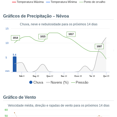
da em
Temperatura Máxima
Temperatura Mínima
Ponto de orvalho
 recolhidas
 cookies ou
Gráficos de Precipitação – Névoa
logias
s, permite-
Chuva, neve e nebulosidade para os próximos 14 dias
iar a nossa
1
15
de para
ACEITAR
1017
a fornecer-
1015
E
1014
dos de alta
10
CONTINUAR
ade sem
1007
5
r custo.
5.4
CONFIGURAÇÕES
5
 no botão
continuar",
eder ao
mm
ceitando a
Sáb
8
Seg
10
Qua
12
Sex
14
Dom
16
Ter
18
Qui
20
de todos os
Chuva
Nuvens (%)
Pressão
róprios ou
 parceiros,
permitem
Gráfico de Vento
analisar o
mento no
Velocidade média, direção e rajadas de vento para os próximos 14 dias
 bem como
60
r um perfil
50