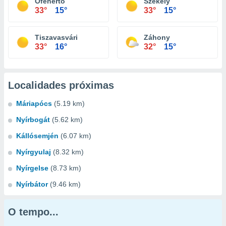
Ófehértó
Székely
33°
15°
33°
15°
Tiszavasvári
Záhony
33°
16°
32°
15°
Localidades próximas
Máriapócs
(5.19 km)
Nyírbogát
(5.62 km)
Kállósemjén
(6.07 km)
Nyírgyulaj
(8.32 km)
Nyírgelse
(8.73 km)
Nyírbátor
(9.46 km)
O tempo...