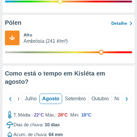
conteúdos.
ção
Pólen
Detalhe
ão através
de
Alto
,
Ambrósia (241 #/m³)
 e
dos,
publicidade
s, estudos
Como está o tempo em Kisléta em
a e
mento de
agosto
?
ossos 1199
o
Junho
Julho
Agosto
Setembro
Outubro
Novembro
eiros
T. Média :
22°C
Máx.:
28°C
Min:
16°C
Dias de chuva:
10
dias
Acum. de chuva:
64 mm