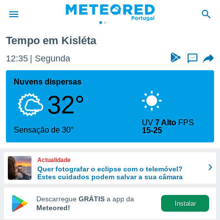
Tempo em Kisléta
de
12:35
Segunda
...
 da
empo.pt) foi
Nuvens dispersas
or
32°
is para
e as
 fornecidas
UV
7 Alto
FPS
 qualidade.
Sensação de 30°
15-25
r a este
s das
opções:
Actualidade
Quer fotografar o eclipse com o telemóvel?
ookies e
Estes cuidados podem salvar a sua câmara
 forma
Descarregue
GRÁTIS
a app da
Instalar
e digital
Meteored!
da,