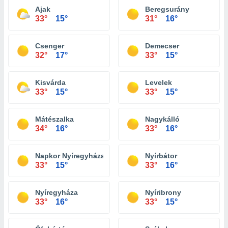
Ajak
Beregsurány
33°
15°
31°
16°
Csenger
Demecser
32°
17°
33°
15°
Kisvárda
Levelek
33°
15°
33°
15°
Mátészalka
Nagykálló
34°
16°
33°
16°
Napkor Nyíregyháza
Nyírbátor
33°
15°
33°
16°
Nyíregyháza
Nyíribrony
33°
16°
33°
15°