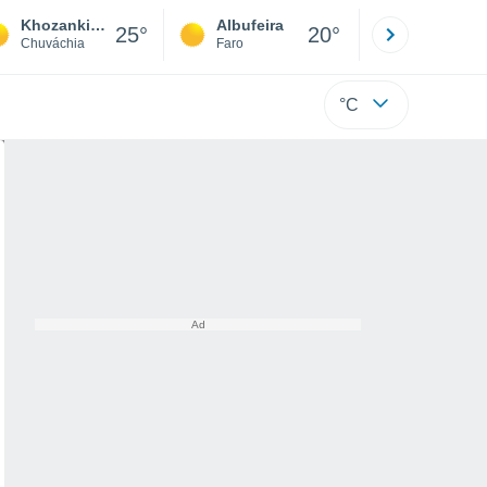
Khozankino
Albufeira
Lisboa
25°
20°
Chuváchia
Faro
Lisboa
°C