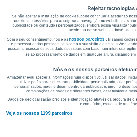
30
28°
Rejeitar tecnologias
26°
25°
24°
25
Se não aceitar a instalação de cookies, pode continuar a aceder ao nos
23°
23°
cookies necessários para assegurar a navegação no website, mas não 
publicidade ou conteúdos personalizados, embora possa visualizar publ
20
aceder ao nosso website através desta 
18°
16°
15°
15°
nossos parceiros
Com o seu consentimento, nós e os
utilizamos cookies
15
13°
e processar dados pessoais, tais como a sua visita a este sitio Web, end
12°
possam processar os seus dados pessoais com base num interesse legítimo,
10
se ao processamento de dados em qualquer altura, clicando em 
°C
Nós e os nossos parceiros efetuam
Sex
7
Sáb
8
Dom
9
Seg
10
Ter
11
Qua
12
Q
Armazenar e/ou aceder a informações num dispositivo, utilizar dados limitad
Temperatura Máxima
Te
utilizar perfis para selecionar publicidade personalizada, criar perfi
personalizados, medir o desempenho da publicidade, medir o desempen
combinações de dados de diferentes fontes, desenvolver e melhor
Gráficos de Precipitação – Névoa
Dados de geolocalização precisos e identificação através da procura de di
e conteúdos, estudos de audiênc
Chuva, neve e nebulosi
Veja os nossos 1199 parceiros
15
1018
1013
1012