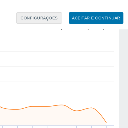
CONFIGURAÇÕES
ACEITAR E CONTINUAR
NW
W
N
NW
NW
NW
W
NW
ui
13
Sex
14
Sáb
15
Dom
16
Seg
17
Ter
18
Qua
19
Qui
20
to
Velocidade média do vento