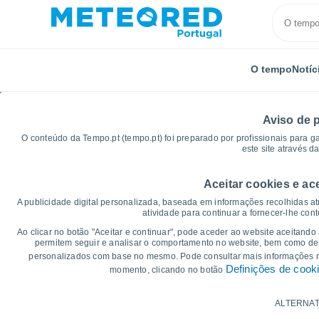
O tempo
Notíc
Aviso de 
O conteúdo da Tempo.pt (tempo.pt) foi preparado por profissionais para g
este site através d
Aceitar cookies e ac
Início
Rússia
Chuváchia
Khozankino
Gráfic
A publicidade digital personalizada, baseada em informações recolhidas at
atividade para continuar a fornecer-lhe con
Gráficos do tempo par
Ao clicar no botão "Aceitar e continuar", pode aceder ao website aceitando
permitem seguir e analisar o comportamento no website, bem como dese
personalizados com base no mesmo. Pode consultar mais informações
14 dias
7 dias
Definições de cook
momento, clicando no botão
Gráficos da Temperatura
ALTERNAT
Temperatura Máxima, temperatura mínim