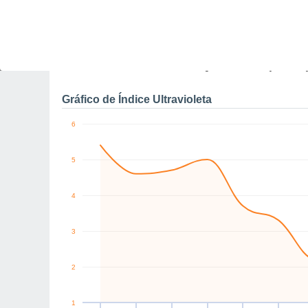
0
SW
W
NW
NW
SE
S
km/h
Sex
7
Sáb
8
Dom
9
Seg
10
Ter
11
Qua
12
Q
Rajadas máximas do ven
Gráfico de Índice Ultravioleta
6
5
4
3
2
1