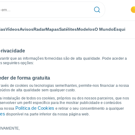
ias
Vídeos
Avisos
Radar
Mapas
Satélites
Modelos
O Mundo
Esqui
privacidade
arantir que as informações fornecidas são de alta qualidade. Pode aceder a
as seguintes opções:
eder de forma gratuita
os de tempo
ravés de cookies ou tecnologias semelhantes, permite-nos financiar a nossa
teúdos de alta qualidade sem qualquer custo.
a Khozankino
 a instalação de todos os cookies, próprios ou dos nossos parceiros, que nos
nvolver um perfil específico para lhe mostrar publicidade e conteúdos
Política de Cookies
 na nossa
e retirar o seu consentimento a qualquer
ies
disponível na parte inferior da nossa página web.
IVAMENTE,
a e ponto de orvalho para os próximos 14 dias