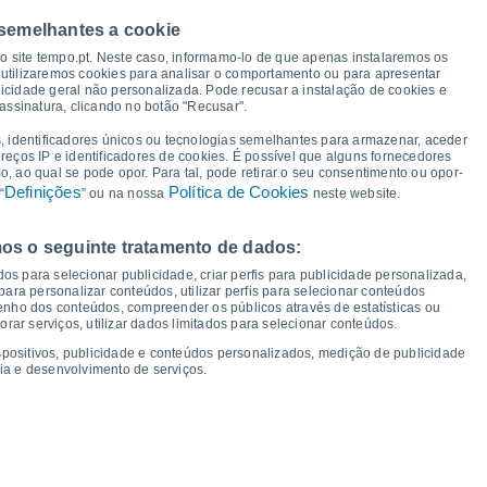
 semelhantes a cookie
24°
so site tempo.pt. Neste caso, informamo-lo de que apenas instalaremos os
23°
22°
22°
utilizaremos cookies para analisar o comportamento ou para apresentar
21°
20°
icidade geral não personalizada. Pode recusar a instalação de cookies e
18°
assinatura, clicando no botão "Recusar".
17°
, identificadores únicos ou tecnologias semelhantes para armazenar, aceder
14°
14°
13°
13°
ereços IP e identificadores de cookies. É possível que alguns fornecedores
12°
12°
12°
12°
 ao qual se pode opor. Para tal, pode retirar o seu consentimento ou opor-
Definições
Política de Cookies
“
” ou na nossa
neste website.
os o seguinte tratamento de dados:
ui
13
Sex
14
Sáb
15
Dom
16
Seg
17
Ter
18
Qua
19
Qui
20
os para selecionar publicidade, criar perfis para publicidade personalizada,
mperatura Mínima
Ponto de orvalho
s para personalizar conteúdos, utilizar perfis para selecionar conteúdos
ho dos conteúdos, compreender os públicos através de estatísticas ou
ar serviços, utilizar dados limitados para selecionar conteúdos.
spositivos, publicidade e conteúdos personalizados, medição de publicidade
ia e desenvolvimento de serviços.
dade para os próximos 14 dias
100
75