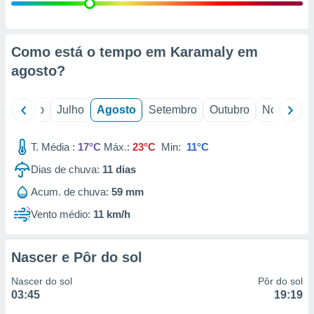
conteúdos.
ção
Como está o tempo em Karamaly em
ão através
agosto
?
de
,
 e
o
Junho
Julho
Agosto
Setembro
Outubro
Novembro
dos,
publicidade
T. Média :
17°C
Máx.:
23°C
Min:
11°C
s, estudos
Dias de chuva:
11
dias
a e
mento de
Acum. de chuva:
59 mm
Vento médio:
11 km/h
ossos 1199
eiros
Nascer e Pôr do sol
Nascer do sol
Pôr do sol
03:45
19:19