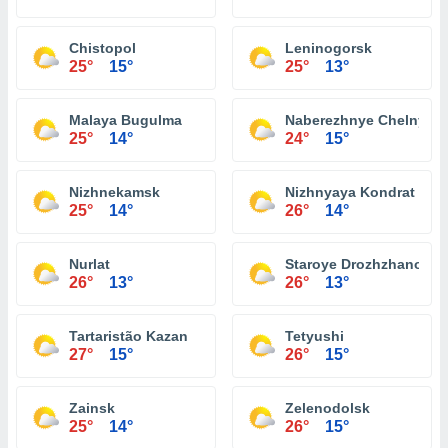
Chistopol
Leninogorsk
25°
15°
25°
13°
Malaya Bugulma
Naberezhnye Chelny
25°
14°
24°
15°
Nizhnekamsk
Nizhnyaya Kondrat
25°
14°
26°
14°
Nurlat
Staroye Drozhzhanoye
26°
13°
26°
13°
Tartaristão Kazan
Tetyushi
27°
15°
26°
15°
Zainsk
Zelenodolsk
25°
14°
26°
15°