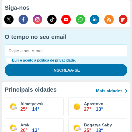
Siga-nos
O tempo no seu email
Eu li e aceito a política de privacidade.
Principais cidades
Mais cidades
Almetyevsk
Apastovo
25°
14°
27°
13°
Arsk
Bogatye Saby
26°
13°
25°
13°