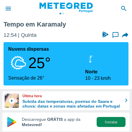
Tempo em Karamaly
de
12:54
Quinta
...
 da
empo.pt) foi
Nuvens dispersas
or
25°
is para
e as
 fornecidas
Norte
 qualidade.
Sensação de 26°
10
23 km/h
r a este
s das
opções:
Última hora
Subida das temperaturas, poeiras do Saara e
ookies e
chuva: datas e zonas mais afetadas em Portugal
 forma
Descarregue
GRÁTIS
a app da
Instalar
e digital
Meteored!
da,