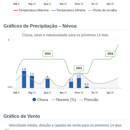
da em
Sáb
8
Seg
10
Qua
12
Sex
14
Dom
16
Ter
18
Qui
20
 recolhidas
Temperatura Máxima
Temperatura Mínima
Ponto de orvalho
 cookies ou
logias
s, permite-
Gráficos de Precipitação – Névoa
iar a nossa
de para
Chuva, neve e nebulosidade para os próximos 14 dias
ACEITAR
1
a fornecer-
5
E
dos de alta
CONTINUAR
ade sem
1014
1014
r custo.
CONFIGURAÇÕES
5
 no botão
1013
1.8
continuar",
1.3
1.1
eder ao
1
0.7
ceitando a
0.2
mm
de todos os
róprios ou
Sáb
8
Seg
10
Qua
12
Sex
14
Dom
16
Ter
18
Qui
20
 parceiros,
Chuva
Nuvens (%)
Pressão
permitem
analisar o
mento no
Gráfico de Vento
 bem como
Velocidade média, direção e rajadas de vento para os próximos 14 dias
r um perfil