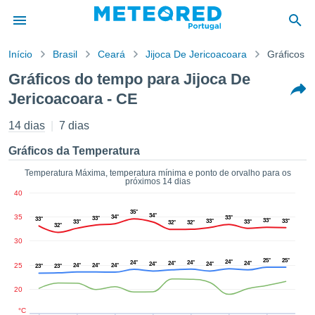
Início
Brasil
Ceará
Jijoca De Jericoacoara
Gráficos 
o de
Gráficos do tempo para Jijoca De
cidade
Jericoacoara - CE
eúdo da
empo.pt) foi
14 dias
7 dias
ado por
nais para
Gráficos da Temperatura
r que as
 fornecidas
Temperatura Máxima, temperatura mínima e ponto de orvalho para os
 qualidade.
próximos 14 dias
er a este
40
avés das
35°
34°
35
s opções:
34°
33°
33°
33°
33°
33°
33°
33°
33°
32°
32°
32°
30
cookies e
de forma
25°
25°
24°
24°
24°
24°
24°
24°
24°
25
24°
24°
24°
23°
23°
uita
20
ade digital
lizada,
°C